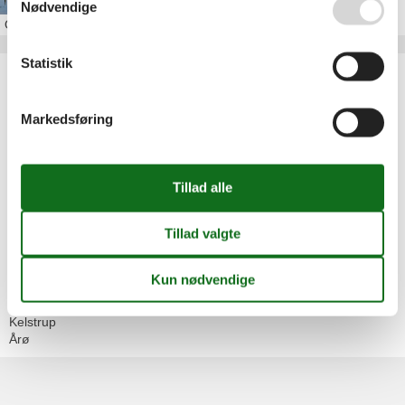
Nødvendige
Om
Diernæs
Statistik
Artikeltyper
Alle
Sommerhus
Markedsføring
Geografier
Alle
Danmark
Sønderjylland
Haderslev
Diernæs
Flovt Strand
Halk Strand
Hejsager Strand
Hoptrup
Kelstrup
Årø