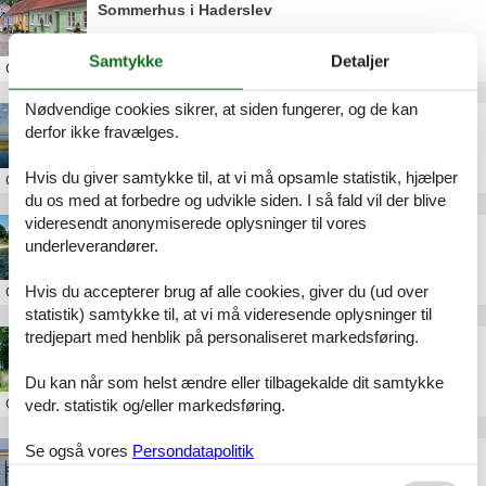
Sommerhus i Haderslev
Samtykke
Detaljer
Om
Haderslev
Nødvendige cookies sikrer, at siden fungerer, og de kan
Sommerhus på Årø
derfor ikke fravælges.
Hvis du giver samtykke til, at vi må opsamle statistik, hjælper
Om
Årø
du os med at forbedre og udvikle siden. I så fald vil der blive
videresendt anonymiserede oplysninger til vores
Sommerhus i Kelstrup
underleverandører.
Hvis du accepterer brug af alle cookies, giver du (ud over
Om
Kelstrup
statistik) samtykke til, at vi må videresende oplysninger til
tredjepart med henblik på personaliseret markedsføring.
Sommerhus ved Hejsager Strand
Du kan når som helst ændre eller tilbagekalde dit samtykke
Om
Hejsager Strand
vedr. statistik og/eller markedsføring.
Se også vores
Persondatapolitik
Sommerhus i Diernæs