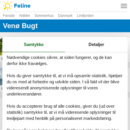
Forside
Artikler
Sommerhus
Danmark
Limfjorden
Venø Bugt
Sommerhus ved Venø Bugt
Samtykke
Detaljer
Nødvendige cookies sikrer, at siden fungerer, og de kan
Om
Venø Bugt
derfor ikke fravælges.
Sommerhus i Vinderup
Hvis du giver samtykke til, at vi må opsamle statistik, hjælper
du os med at forbedre og udvikle siden. I så fald vil der blive
videresendt anonymiserede oplysninger til vores
Om
Vinderup
underleverandører.
Artikeltyper
Hvis du accepterer brug af alle cookies, giver du (ud over
Alle
statistik) samtykke til, at vi må videresende oplysninger til
Sommerhus
tredjepart med henblik på personaliseret markedsføring.
Geografier