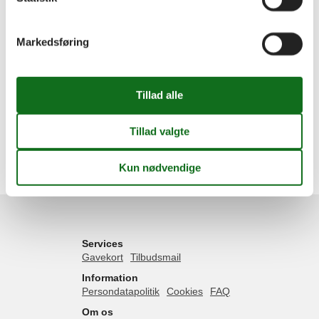
Sommerhus
Geografier
Markedsføring
Alle
Danmark
Sjælland
Odsherred
Nyrup Bugt
Klint
Nykøbing Sjælland
Skæreby
Tengslemark Lyng
Øster Lyng
Services
Gavekort
Tilbudsmail
Information
Persondatapolitik
Cookies
FAQ
Om os