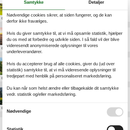
Samtykke
Detaljer
Sommerhus i Skæreby
Nødvendige cookies sikrer, at siden fungerer, og de kan
Om
Skæreby
derfor ikke fravælges.
Sommerhus i Klint
Hvis du giver samtykke til, at vi må opsamle statistik, hjælper
du os med at forbedre og udvikle siden. I så fald vil der blive
videresendt anonymiserede oplysninger til vores
Om
Klint
underleverandører.
Sommerhus i Nykøbing Sjælland
Hvis du accepterer brug af alle cookies, giver du (ud over
statistik) samtykke til, at vi må videresende oplysninger til
tredjepart med henblik på personaliseret markedsføring.
Om
Nykøbing Sjælland
Du kan når som helst ændre eller tilbagekalde dit samtykke
Sommerhus i Tengslemark Lyng
vedr. statistik og/eller markedsføring.
Se også vores
Persondatapolitik
Om
Tengslemark Lyng
Nødvendige
Artikeltyper
Statistik
Alle