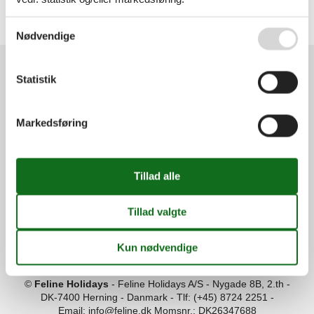
Danmark
Vesterhavet
Se også vores
Persondatapolitik
Vestkysten
Nødvendige
Statistik
Services
Gavekort
Tilbudsmail
Markedsføring
Information
Persondatapolitik
Cookies
FAQ
Om os
Kontakt
Om os
Din tryghed
©
Feline Holidays
-
Feline Holidays A/S
-
Nygade 8B, 2.th -
DK-7400
Herning
-
Danmark -
Tlf:
(+45) 8724 2251
-
Email:
info@feline.dk
Momsnr.: DK26347688