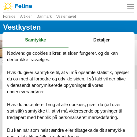
Forside
Artikler
Danmark
Vesterhavet
Vestkysten
Samtykke
Detaljer
billig feriebolig i hvide sande
Nødvendige cookies sikrer, at siden fungerer, og de kan
derfor ikke fravælges.
Om
Vestkysten
Hvis du giver samtykke til, at vi må opsamle statistik, hjælper
<<
<
...
16
17
18
19
du os med at forbedre og udvikle siden. I så fald vil der blive
videresendt anonymiserede oplysninger til vores
underleverandører.
Artikeltyper
Alle
Hvis du accepterer brug af alle cookies, giver du (ud over
Sommerhus
statistik) samtykke til, at vi må videresende oplysninger til
Inspiration
tredjepart med henblik på personaliseret markedsføring.
Geografier
Du kan når som helst ændre eller tilbagekalde dit samtykke
Alle
vedr. statistik og/eller markedsføring.