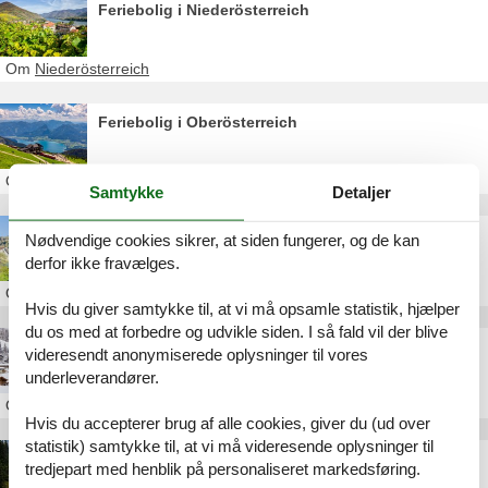
Feriebolig i Niederösterreich
Om
Niederösterreich
Feriebolig i Oberösterreich
Om
Oberösterreich
Samtykke
Detaljer
Skiferie i Taxenbach
Nødvendige cookies sikrer, at siden fungerer, og de kan
derfor ikke fravælges.
Om
Taxenbach
Hvis du giver samtykke til, at vi må opsamle statistik, hjælper
du os med at forbedre og udvikle siden. I så fald vil der blive
Skiferie i Flachau
videresendt anonymiserede oplysninger til vores
underleverandører.
Om
Flachau
Hvis du accepterer brug af alle cookies, giver du (ud over
statistik) samtykke til, at vi må videresende oplysninger til
Skiferie i Dorfgastein
tredjepart med henblik på personaliseret markedsføring.