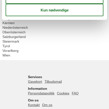
Geografier
Alle
Østrig
Burgenland
Kärnten
Niederösterreich
Oberösterreich
Salzburgerland
Steiermark
Tyrol
Vorarlberg
Wien
Services
Gavekort
Tilbudsmail
Information
Persondatapolitik
Cookies
FAQ
Om os
Kontakt
Om os