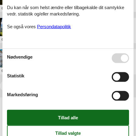
Du kan når som helst ændre eller tilbagekalde dit samtykke
Om
Dorfgastein
vedr. statistik og/eller markedsføring.
Feriebolig ved Zell am See
Se også vores
Persondatapolitik
Om
Zell am See
Feriebolig i Salzburgerland
Nødvendige
Om
Salzburgerland
Statistik
<<
<
1
2
3
4
>
>>
Markedsføring
Artikeltyper
Alle
Sommerhus
Attraktion
Rejseblog