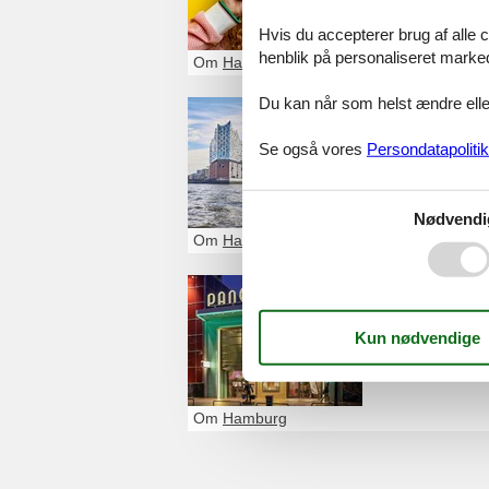
+49 40 300 909 
Hvis du accepterer brug af alle c
henblik på personaliseret marke
Om
Hamburg
Du kan når som helst ændre eller
Rainer Ab
Se også vores
Persondatapolitik
Bei den St. Pau
DE-20359
Hamb
+49403178220
Nødvendi
Om
Hamburg
Vokskabi
Spielbudenplatz
DE-20359
Hamb
+49 40310317
Om
Hamburg