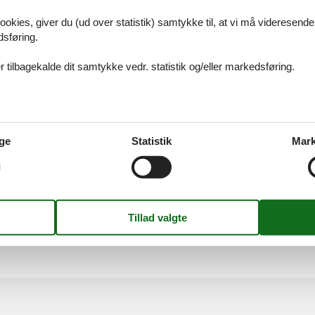
20
ookies, giver du (ud over statistik) samtykke til, at vi må videresende
dsføring.
 tilbagekalde dit samtykke vedr. statistik og/eller markedsføring.
icht Elbreederei
li Landungsbrücken – Brücke 1
urg
ge
Statistik
Mark
nettet Panoptikum i Hamburg
 3
org