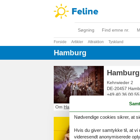
Søgning
Find emne nr.
M
Forside
Artikler
Attraktion
Tyskland
Hamburg
Hamburg
Kehrwieder 2
DE-20457
Hamb
+49 40 36 00 55
Samt
Om
Hamburg
Nødvendige cookies sikrer, at si
LEGO® D
Hvis du giver samtykke til, at vi
Baltimore Str. 1
videresendt anonymiserede oplys
DE-20457
Hamb