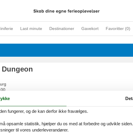
iniferie
Last minute
Destinationer
Gavekort
Favoritter (
0
)
 Dungeon
urg
 00
ykke
Det
den fungerer, og de kan derfor ikke fravælges.
iscovery Centre Hamburg
 må opsamle statistik, hjælper du os med at forbedre og udvikle siden. I
 (Westfield Hamburg-Überseequartier)
ninger til vores underleverandører.
urg