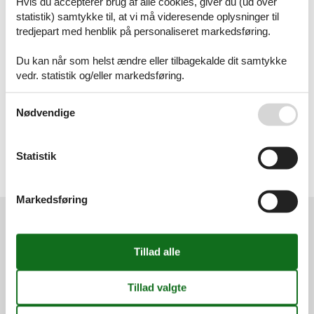
Hvis du accepterer brug af alle cookies, giver du (ud over
Sommerhus
statistik) samtykke til, at vi må videresende oplysninger til
tredjepart med henblik på personaliseret markedsføring.
Geografier
Alle
Du kan når som helst ændre eller tilbagekalde dit samtykke
Tyskland
vedr. statistik og/eller markedsføring.
Bayern
Allgäu
Bayerischer Wald
Se også vores
Persondatapolitik
Nødvendige
Mittelfranken
Niederbayern
Oberbayern
Statistik
Oberfranken
Oberpfalz
Unterfranken
Markedsføring
Services
Gavekort
Tilbudsmail
Information
Persondatapolitik
Cookies
FAQ
Om os