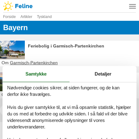
Forside
Artikler
Tyskland
Bayern
Feriebolig i Garmisch-Partenkirchen
Om
Garmisch-Partenkirchen
Samtykke
Detaljer
Feriebolig i Bayern
Nødvendige cookies sikrer, at siden fungerer, og de kan
derfor ikke fravælges.
Om
Bayern
Hvis du giver samtykke til, at vi må opsamle statistik, hjælper
<<
<
1
2
du os med at forbedre og udvikle siden. I så fald vil der blive
videresendt anonymiserede oplysninger til vores
underleverandører.
Artikeltyper
Alle