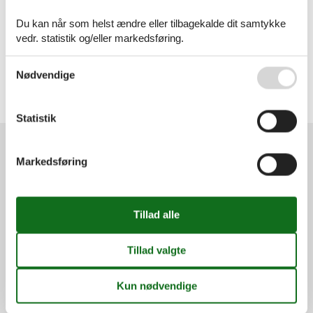
Artikeltyper
Du kan når som helst ændre eller tilbagekalde dit samtykke
Alle
vedr. statistik og/eller markedsføring.
Sommerhus
Geografier
Se også vores
Persondatapolitik
Nødvendige
Alle
Tjekkiet
Prag
Statistik
Markedsføring
Services
Gavekort
Tilbudsmail
Information
Persondatapolitik
Cookies
FAQ
Om os
Kontakt
Om os
Din tryghed