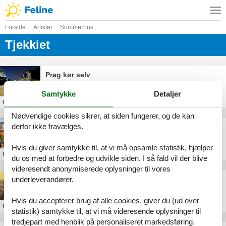
Forside
Artikler
Sommerhus
Tjekkiet
Prag kør selv
Samtykke
Detaljer
Om
Prag
Nødvendige cookies sikrer, at siden fungerer, og de kan
derfor ikke fravælges.
Feriebolig i Prag
Hvis du giver samtykke til, at vi må opsamle statistik, hjælper
Om
Prag
du os med at forbedre og udvikle siden. I så fald vil der blive
videresendt anonymiserede oplysninger til vores
Feriebolig i Tjekkiet
underleverandører.
Hvis du accepterer brug af alle cookies, giver du (ud over
Om
Tjekkiet
statistik) samtykke til, at vi må videresende oplysninger til
tredjepart med henblik på personaliseret markedsføring.