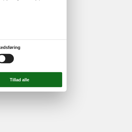
ghed
724 2251
-
Email:
info@feline.dk
edsføring