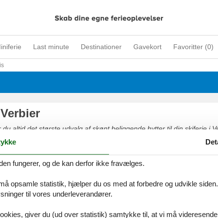
iniferie
Last minute
Destinationer
Gavekort
Favoritter (
0
)
is
 Verbier
du altid det største udvalg af skønt beliggende hytter til din skiferie i Ve
 online eller kontakt os hvis du har spørgsmål.
ykke
Det
den fungerer, og de kan derfor ikke fravælges.
 må opsamle statistik, hjælper du os med at forbedre og udvikle siden. I
ninger til vores underleverandører.
ookies, giver du (ud over statistik) samtykke til, at vi må videresende