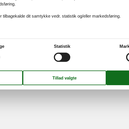
dsføring.
ices
Information
Om os
Din try
kort
Persondatapolitik
Kontakt
 tilbagekalde dit samtykke vedr. statistik og/eller markedsføring.
smail
Cookies
Om os
FAQ
idays A/S
-
Nygade 8B, 2.th -
DK-7400
Herning
-
Danmark -
Tlf:
(+45) 8
Momsnr.: DK26347688
ge
Statistik
Mark
Følg os