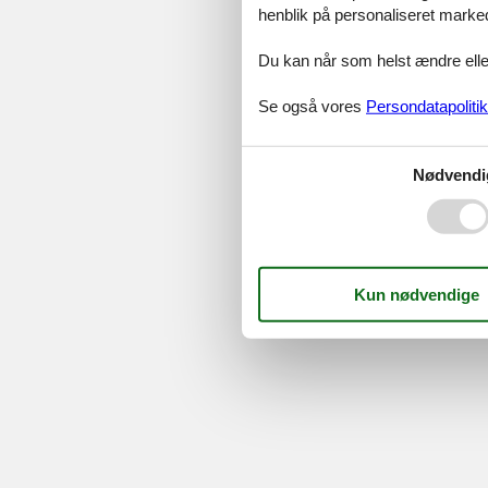
henblik på personaliseret marke
Serv
Gave
Du kan når som helst ændre eller
Tilbud
Se også vores
Persondatapolitik
©
Feline Holidays
-
Feline Hol
Nødvendi