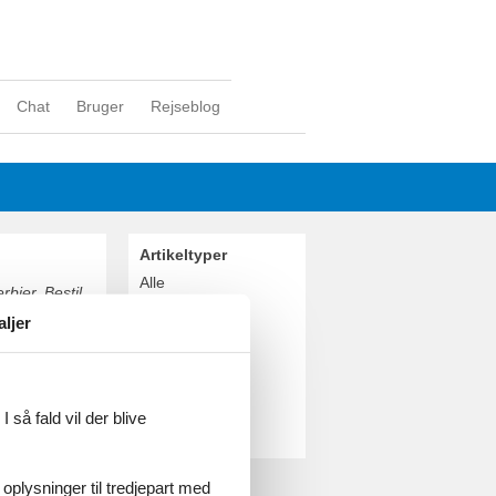
Chat
Bruger
Rejseblog
Artikeltyper
Alle
rbier. Bestil
Sommerhus
aljer
Geografier
Alle
Schweiz
Valais
 så fald vil der blive
Verbier
 oplysninger til tredjepart med