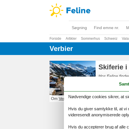
Søgning
Find emne nr.
M
Forside
Artikler
Sommerhus
Schweiz
Vala
Verbier
Skiferie i
Hos Feline finder 
enkelt og sikkert
Samt
Nødvendige cookies sikrer, at si
Om
Verbier
Hvis du giver samtykke til, at vi
videresendt anonymiserede oplys
Hvis du accepterer brug af alle c