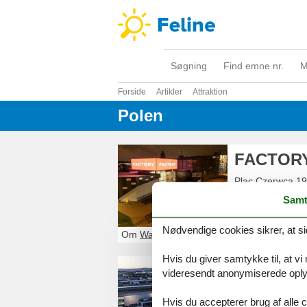
Søgning
Find emne nr.
M
Forside
Artikler
Attraktion
Polen
FACTORY
Plac Czerwca 19
PL-02-495
Wars
Samt
+48228128001
Nødvendige cookies sikrer, at si
Om
Warszawa
Hvis du giver samtykke til, at vi
FACTORY
videresendt anonymiserede oplys
Prof. Adama Ro
Hvis du accepterer brug af alle c
PL-32-085
Modl