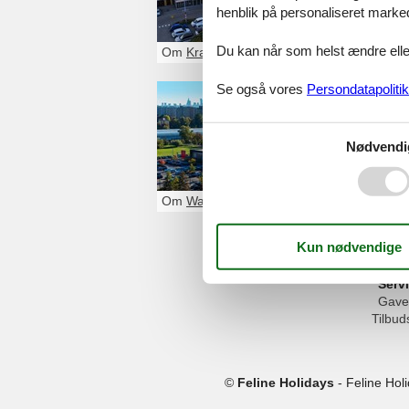
henblik på personaliseret marke
+48122973528
Du kan når som helst ændre eller
Om
Krakow
Se også vores
Persondatapolitik
FACTORY
Annopol 2
Nødvendi
PL-03-236
Wars
+48224419023
Om
Warszawa
Serv
Gave
Tilbud
©
Feline Holidays
-
Feline Hol