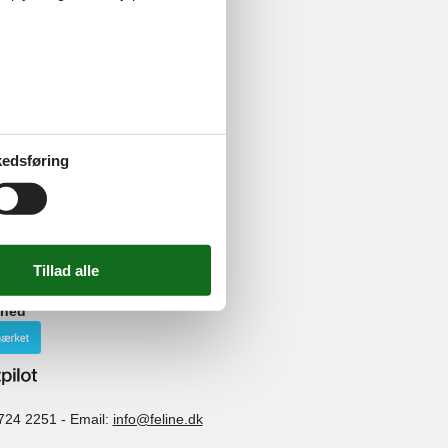
edsføring
ghed
724 2251
-
Email:
info@feline.dk