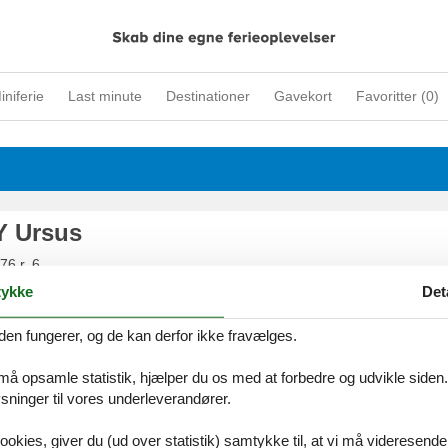
iniferie
Last minute
Destinationer
Gavekort
Favoritter (
0
)
 Ursus
76 r. 6
zawa
ykke
Det
den fungerer, og de kan derfor ikke fravælges.
 må opsamle statistik, hjælper du os med at forbedre og udvikle siden. I
 Kraków
ninger til vores underleverandører.
żańskiego 32
ookies, giver du (ud over statistik) samtykke til, at vi må videresende
niczka