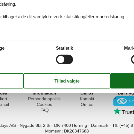
dsføring.
 tilbagekalde dit samtykke vedr. statistik og/eller markedsføring.
 Annopol
ge
Statistik
Mark
zawa
ices
Information
Om os
Din try
kort
Persondatapolitik
Kontakt
smail
Cookies
Om os
FAQ
idays A/S
-
Nygade 8B, 2.th -
DK-7400
Herning
-
Danmark -
Tlf:
(+45) 8
Momsnr.: DK26347688