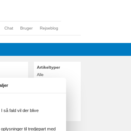
Chat
Bruger
Rejseblog
Artikeltyper
Alle
Attraktion
aljer
Geografier
Alle
Polen
Krakow
 så fald vil der blive
Warszawa
 oplysninger til tredjepart med