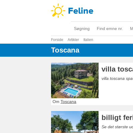
Søgning
Find emne nr.
M
Forside
Artikler
Italien
Toscana
villa tos
villa toscana spa
Om
Toscana
billigt f
Se det største ud