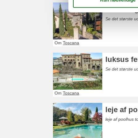
ferieboli
Se det største ud
Om
Toscana
luksus fe
Se det største ud
Om
Toscana
leje af p
leje af poolhus t