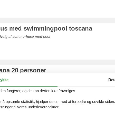
us med swimmingpool toscana
udvalg af sommerhuse med pool
cana 20 personer
valg af villaer til 20 personer
ykke
Det
den fungerer, og de kan derfor ikke fravælges.
 må opsamle statistik, hjælper du os med at forbedre og udvikle siden. I
ninger til vores underleverandører.
riebolig toscana