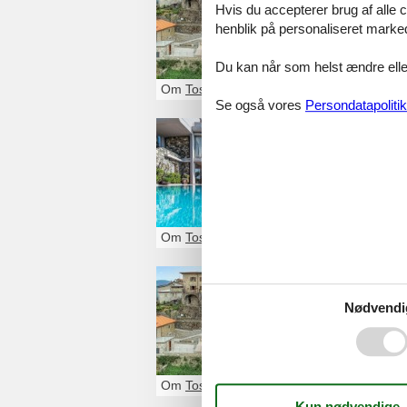
Hvis du accepterer brug af alle c
Se det største ud
henblik på personaliseret marke
Du kan når som helst ændre eller
Om
Toscana
Se også vores
Persondatapolitik
ferieboli
feriebolig toscan
Om
Toscana
luksushu
Nødvendi
luksushuse tosca
Om
Toscana