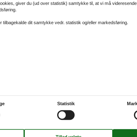
ookies, giver du (ud over statistik) samtykke til, at vi må videresende
valg af luksus ferieboliger
dsføring.
 tilbagekalde dit samtykke vedr. statistik og/eller markedsføring.
g toscana ved havet
a ved havet - Glæd jer til at opleve Toscana
se toscana
ge
Statistik
Mark
na - Glæd jer til at opleve Toscana