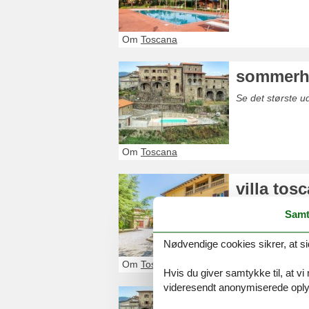
Om
Toscana
sommerh
Se det største 
Om
Toscana
villa tos
Se det største ud
Samt
Nødvendige cookies sikrer, at si
Om
Toscana
Hvis du giver samtykke til, at vi
videresendt anonymiserede oplys
luksus fe