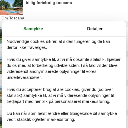
billig feriebolig toscana
Om
Toscana
Samtykke
Detaljer
feriebolig i toscana med pool
Nødvendige cookies sikrer, at siden fungerer, og de kan
derfor ikke fravælges.
Om
Toscana
Hvis du giver samtykke til, at vi må opsamle statistik, hjælper
ferie toscana september
du os med at forbedre og udvikle siden. I så fald vil der blive
videresendt anonymiserede oplysninger til vores
Om
Toscana
underleverandører.
Hvis du accepterer brug af alle cookies, giver du (ud over
feriebolig toscana 12 personer
statistik) samtykke til, at vi må videresende oplysninger til
tredjepart med henblik på personaliseret markedsføring.
Om
Toscana
Du kan når som helst ændre eller tilbagekalde dit samtykke
vedr. statistik og/eller markedsføring.
toscana ferie oktober