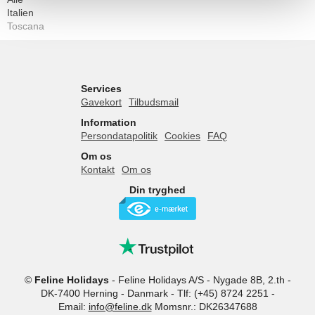
Italien
Toscana
Services
Gavekort
Tilbudsmail
Information
Persondatapolitik
Cookies
FAQ
Om os
Kontakt
Om os
Din tryghed
©
Feline Holidays
-
Feline Holidays A/S
-
Nygade 8B, 2.th -
DK-7400
Herning
-
Danmark -
Tlf:
(+45) 8724 2251
-
Email:
info@feline.dk
Momsnr.: DK26347688