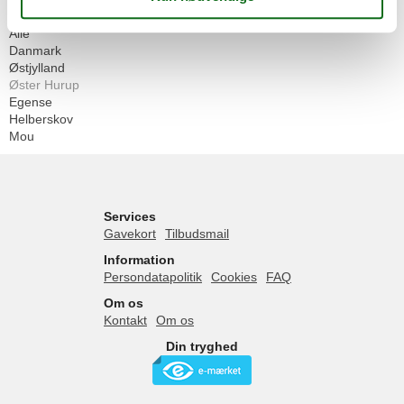
Geografier
Alle
Danmark
Østjylland
Øster Hurup
Egense
Helberskov
Mou
Services
Gavekort
Tilbudsmail
Information
Persondatapolitik
Cookies
FAQ
Om os
Kontakt
Om os
Din tryghed