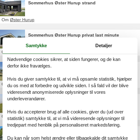
Sommerhus Øster Hurup strand
Om
Øster Hurup
Sommerhus Øster Hurup privat last minute
Samtykke
Detaljer
Om
Øster Hurup
Nødvendige cookies sikrer, at siden fungerer, og de kan
derfor ikke fravælges.
Sommerhus Øster Hurup privat på havnen
Hvis du giver samtykke til, at vi må opsamle statistik, hjælper
Om
Øster Hurup
du os med at forbedre og udvikle siden. I så fald vil der blive
videresendt anonymiserede oplysninger til vores
underleverandører.
Sommerhus Øster Hurup havn leje
Hvis du accepterer brug af alle cookies, giver du (ud over
Om
Øster Hurup
statistik) samtykke til, at vi må videresende oplysninger til
tredjepart med henblik på personaliseret markedsføring.
Sommerhus Øster Hurup privat Ryttermarken
Du kan når som helst ændre eller tilbagekalde dit samtykke