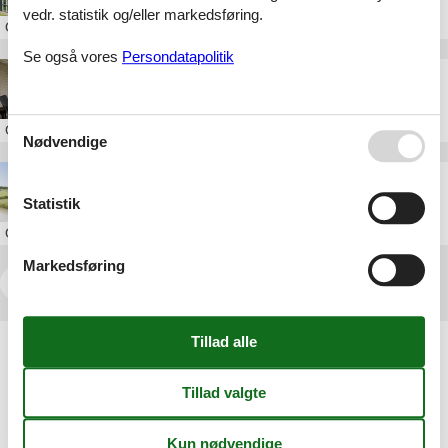
vedr. statistik og/eller markedsføring.
Om
Øster Hurup
Se også vores
Persondatapolitik
Luksus sommerhus Øster Hurup Ryttermarken
Om
Øster Hurup
Nødvendige
Luksus sommerhus Øster Hurup Præstemarken
Statistik
Om
Øster Hurup
Markedsføring
<<
<
1
2
3
4
5
>
>>
Artikeltyper
Alle
Sommerhus
Attraktion
Inspiration