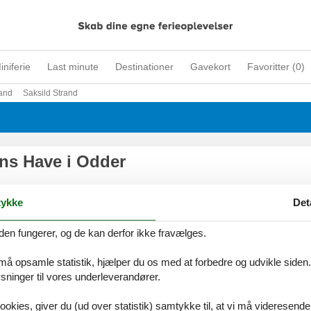
iniferie
Last minute
Destinationer
Gavekort
Favoritter (
0
)
land
Saksild Strand
ns Have i Odder
ykke
Det
den fungerer, og de kan derfor ikke fravælges.
 må opsamle statistik, hjælper du os med at forbedre og udvikle siden. I
ninger til vores underleverandører.
ookies, giver du (ud over statistik) samtykke til, at vi må videresende