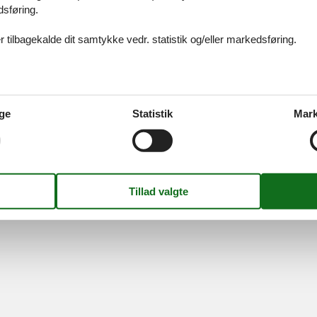
dsføring.
ices
Information
Om os
Din try
 tilbagekalde dit samtykke vedr. statistik og/eller markedsføring.
kort
Persondatapolitik
Kontakt
smail
Cookies
Om os
FAQ
idays A/S
-
Nygade 8B, 2.th -
DK-7400
Herning
-
Danmark -
Tlf:
(+45) 8
ge
Statistik
Mark
Momsnr.: DK26347688
Følg os