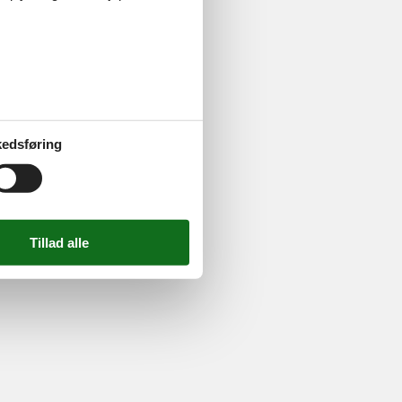
ghed
724 2251
-
Email:
info@feline.dk
edsføring