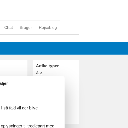
Chat
Bruger
Rejseblog
Artikeltyper
Alle
Attraktion
aljer
Geografier
Alle
Danmark
Østjylland
 så fald vil der blive
Saksild Strand
Odder
 oplysninger til tredjepart med