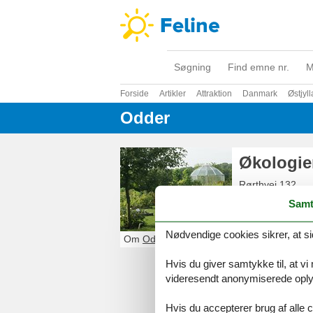
Søgning
Find emne nr.
M
Forside
Artikler
Attraktion
Danmark
Østjyl
Odder
Økologie
Rørthvej 132
8300
Odder
Samt
86545400
Nødvendige cookies sikrer, at si
Om
Odder
Hvis du giver samtykke til, at vi
videresendt anonymiserede oplys
Hvis du accepterer brug af alle c