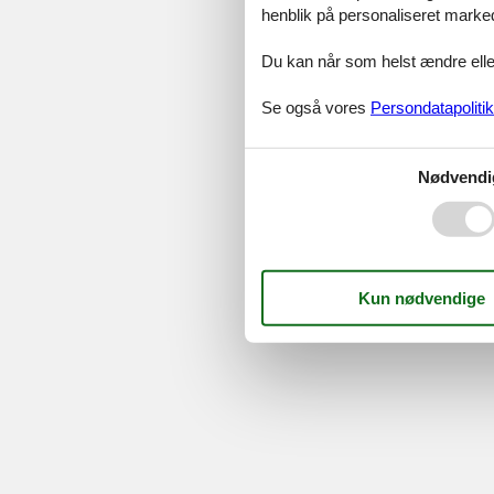
henblik på personaliseret marke
Serv
Du kan når som helst ændre eller
Gave
Tilbud
Se også vores
Persondatapolitik
©
Feline Holidays
-
Feline Hol
Nødvendi