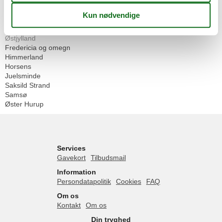
Geografier
Alle
Danmark
Østjylland
Fredericia og omegn
Himmerland
Horsens
Juelsminde
Saksild Strand
Samsø
Øster Hurup
Services
Gavekort
Tilbudsmail
Information
Persondatapolitik
Cookies
FAQ
Om os
Kontakt
Om os
Din tryghed