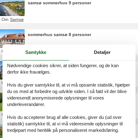
samsø sommerhus 9 personer
Om
Samsø
sommerhus samsø 8 personer
Om
Samsø
Samtykke
Detaljer
Nødvendige cookies sikrer, at siden fungerer, og de kan
sommerhus strandskoven samsø
derfor ikke fravælges.
Om
Samsø
Hvis du giver samtykke til, at vi må opsamle statistik, hjælper
du os med at forbedre og udvikle siden. I så fald vil der blive
videresendt anonymiserede oplysninger til vores
sommerhus samsø hund tilladt
underleverandører.
Om
Samsø
Hvis du accepterer brug af alle cookies, giver du (ud over
statistik) samtykke til, at vi må videresende oplysninger til
billig overnatning samsø sommerhus
tredjepart med henblik på personaliseret markedsføring.