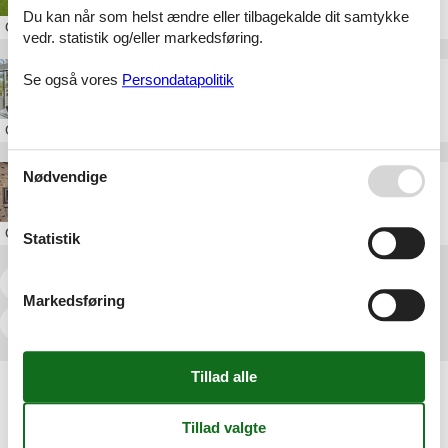
Du kan når som helst ændre eller tilbagekalde dit samtykke
Om
Samsø
vedr. statistik og/eller markedsføring.
sommerhus havvejen samsø
Se også vores
Persondatapolitik
Om
Samsø
Nødvendige
sommerhus med havudsigt samsø
Om
Samsø
Statistik
<<
<
1
2
3
4
5
6
7
...
>
Markedsføring
>>
Artikeltyper
Alle
Inspiration