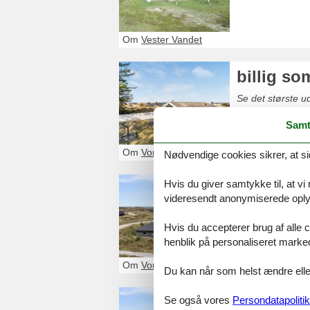
Om
Vester Vandet
billig s
Se det største ud
Samt
Om
Vorupør
Nødvendige cookies sikrer, at si
Hvis du giver samtykke til, at vi
luksus s
videresendt anonymiserede oplys
Se det største 
Hvis du accepterer brug af alle c
henblik på personaliseret marke
Om
Vorupør
Du kan når som helst ændre eller
poolhus 
Se også vores
Persondatapolitik