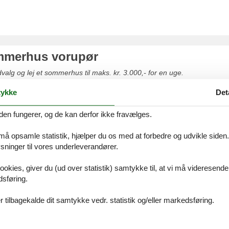
ommerhus vorupør
valg og lej et sommerhus til maks. kr. 3.000,- for en uge.
ykke
Det
den fungerer, og de kan derfor ikke fravælges.
 må opsamle statistik, hjælper du os med at forbedre og udvikle siden. I
ommerhus vorupør
ninger til vores underleverandører.
udvalg af luksus sommerhuse
ookies, giver du (ud over statistik) samtykke til, at vi må videresende
dsføring.
 tilbagekalde dit samtykke vedr. statistik og/eller markedsføring.
vorupør