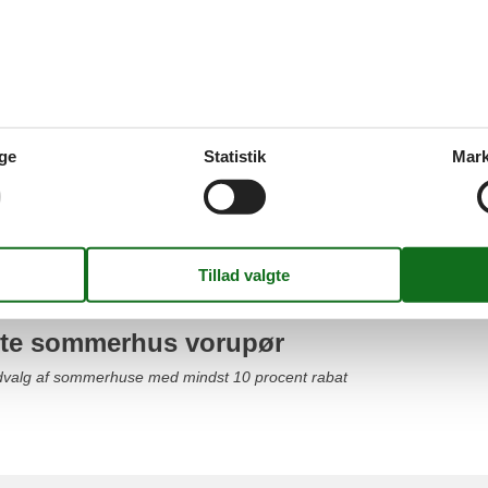
- Glæd jer til at opleve Vorupør
ge
Statistik
Mark
us med pool vorupør
udvalg af sommerhuse med pool
ute sommerhus vorupør
udvalg af sommerhuse med mindst 10 procent rabat