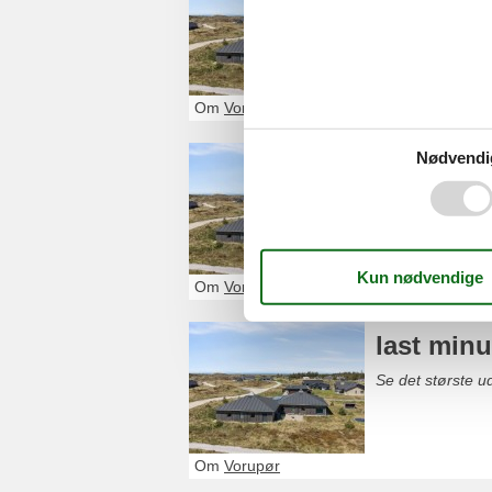
poolhus vorupør 
Om
Vorupør
Nødvendi
sommerh
Se det største 
Om
Vorupør
last min
Se det største 
Om
Vorupør