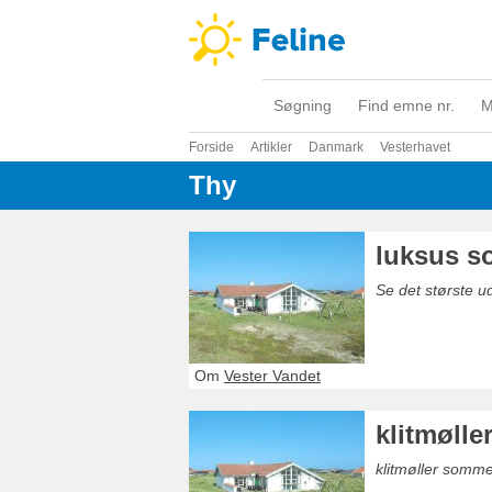
Søgning
Find emne nr.
M
Forside
Artikler
Danmark
Vesterhavet
Thy
luksus s
Se det største 
Om
Vester Vandet
klitmøll
klitmøller sommer