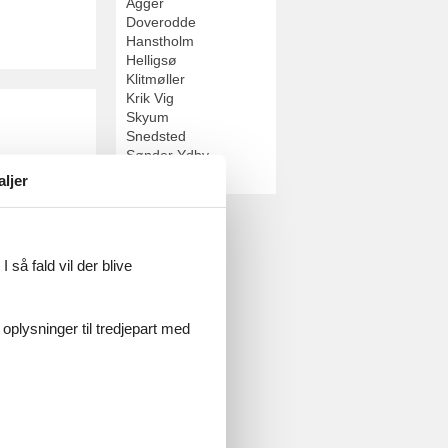
Agger
Doverodde
Hanstholm
Helligsø
Klitmøller
Krik Vig
Skyum
Snedsted
Sønder Ydby
Vorupør
aljer
 så fald vil der blive
 oplysninger til tredjepart med