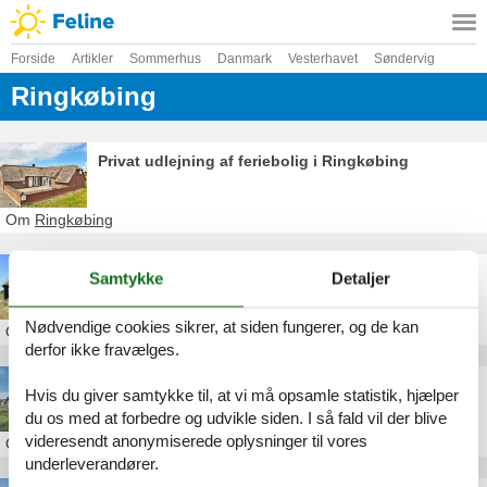
Forside
Artikler
Sommerhus
Danmark
Vesterhavet
Søndervig
Ringkøbing
Privat udlejning af feriebolig i Ringkøbing
Om
Ringkøbing
Sommerhus Fladsbjergvej
Samtykke
Detaljer
Nødvendige cookies sikrer, at siden fungerer, og de kan
Om
Ringkøbing
derfor ikke fravælges.
Sommerhus Opstrupsvej
Hvis du giver samtykke til, at vi må opsamle statistik, hjælper
du os med at forbedre og udvikle siden. I så fald vil der blive
videresendt anonymiserede oplysninger til vores
Om
Ringkøbing
underleverandører.