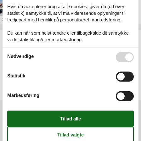
Sommerhus i Ringkøbing
Hvis du accepterer brug af alle cookies, giver du (ud over
statistik) samtykke til, at vi må videresende oplysninger til
tredjepart med henblik på personaliseret markedsføring.
Om
Ringkøbing
Du kan når som helst ændre eller tilbagekalde dit samtykke
Artikeltyper
vedr. statistik og/eller markedsføring.
Alle
Sommerhus
Se også vores
Persondatapolitik
Nødvendige
Geografier
Alle
Statistik
Danmark
Vesterhavet
Søndervig
Ringkøbing
Markedsføring
Services
Gavekort
Tilbudsmail
Information