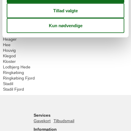
Geografier
Alle
Danmark
Vesterhavet
Søndervig
Alrum
Heager
Hee
Houvig
Klegod
Kloster
Lodbjerg Hede
Ringkøbing
Ringkøbing Fjord
Stadil
Stadil Fjord
Services
Gavekort
Tilbudsmail
Information