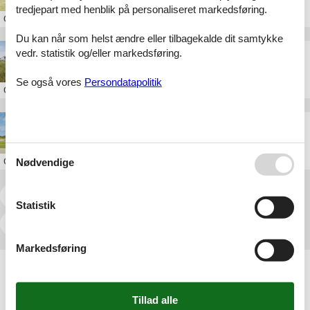
tredjepart med henblik på personaliseret markedsføring.
Om
Søndervig
Du kan når som helst ændre eller tilbagekalde dit samtykke
vedr. statistik og/eller markedsføring.
Sommerhus Søndervig 16 personer
Se også vores
Persondatapolitik
Om
Søndervig
Sommerhus Søndervig uge 42
Om
Søndervig
Nødvendige
<<
<
1
2
3
4
5
6
7
...
>
Statistik
>>
Markedsføring
Artikeltyper
Alle
Sommerhus