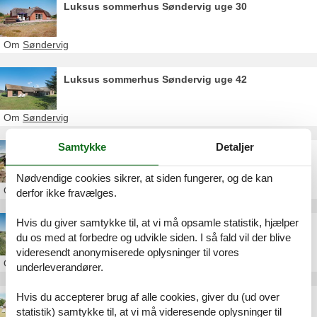
Luksus sommerhus Søndervig uge 30
Om
Søndervig
Luksus sommerhus Søndervig uge 42
Om
Søndervig
Samtykke
Detaljer
Sommerhus Søndervig 20 personer
Nødvendige cookies sikrer, at siden fungerer, og de kan
Om
Søndervig
derfor ikke fravælges.
Hvis du giver samtykke til, at vi må opsamle statistik, hjælper
Sommerhus 10 personer Søndervig
du os med at forbedre og udvikle siden. I så fald vil der blive
videresendt anonymiserede oplysninger til vores
Om
Søndervig
underleverandører.
Hvis du accepterer brug af alle cookies, giver du (ud over
Sommerhus Søndervig 14 personer
statistik) samtykke til, at vi må videresende oplysninger til