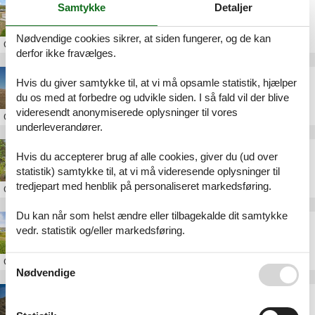
Sommerhus Bjerregård privat udlejning
Samtykke
Detaljer
Nødvendige cookies sikrer, at siden fungerer, og de kan
Om
Bjerregård
derfor ikke fravælges.
Sommerhus Bjerregård privat Danmark
Hvis du giver samtykke til, at vi må opsamle statistik, hjælper
du os med at forbedre og udvikle siden. I så fald vil der blive
videresendt anonymiserede oplysninger til vores
Om
Bjerregård
underleverandører.
Sommerhus til leje Bjerregård strand
Hvis du accepterer brug af alle cookies, giver du (ud over
statistik) samtykke til, at vi må videresende oplysninger til
tredjepart med henblik på personaliseret markedsføring.
Om
Bjerregård
Du kan når som helst ændre eller tilbagekalde dit samtykke
Luksus sommerhus Bjerregård strand
vedr. statistik og/eller markedsføring.
Se også vores
Persondatapolitik
Om
Bjerregård
Nødvendige
Sommerhus i Bjerregård