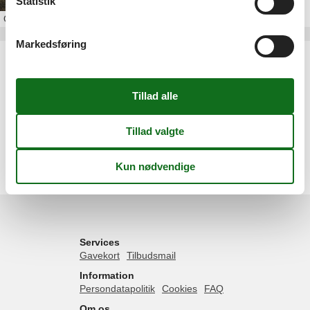
Statistik
Om
Bjerregård
Markedsføring
Artikeltyper
Alle
Sommerhus
Geografier
Alle
Danmark
Vesterhavet
Hvide Sande
Bjerregård
Services
Gavekort
Tilbudsmail
Information
Persondatapolitik
Cookies
FAQ
Om os