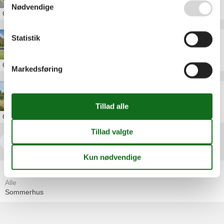
Nødvendige
Om
Henne Strand
Statistik
Luksus sommerhus Henne Strand uge 29
Om
Henne Strand
Markedsføring
Sommerhus Henne Strand privat stort
Om
Henne Strand
<<
<
1
2
3
4
5
...
>
>>
Artikeltyper
Alle
Sommerhus