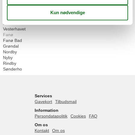
Geografier
Alle
Danmark
Vesterhavet
Fanø
Fanø Bad
Grøndal
Nordby
Nyby
Rindby
Sønderho
Services
Gavekort
Tilbudsmail
Information
Persondatapolitik
Cookies
FAQ
Om os
Kontakt
Om os