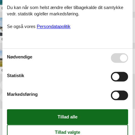
Du kan når som helst ændre eller tilbagekalde dit samtykke
Om
Rindby
vedr. statistik og/eller markedsføring.
Luksus sommerhus Rindby Fanø
Se også vores
Persondatapolitik
Om
Rindby
Luksus sommerhus Rindby Danmark
Nødvendige
Om
Rindby
Statistik
<<
<
1
2
3
4
5
6
7
...
>
Markedsføring
>>
Artikeltyper
Alle
Sommerhus
Attraktion