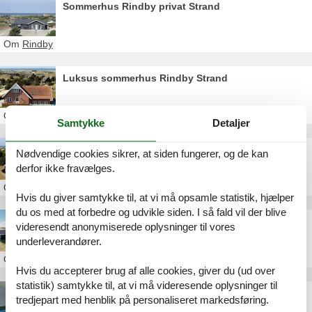
Sommerhus Rindby privat Strand
Om
Rindby
Luksus sommerhus Rindby Strand
Om
Rindby
Samtykke
Detaljer
Luksus sommerhus Rindby leje
Nødvendige cookies sikrer, at siden fungerer, og de kan
derfor ikke fravælges.
Om
Rindby
Hvis du giver samtykke til, at vi må opsamle statistik, hjælper
du os med at forbedre og udvikle siden. I så fald vil der blive
Poolhus Rindby Strand
videresendt anonymiserede oplysninger til vores
underleverandører.
Om
Rindby
Hvis du accepterer brug af alle cookies, giver du (ud over
statistik) samtykke til, at vi må videresende oplysninger til
Poolhus Rindby Danmark
tredjepart med henblik på personaliseret markedsføring.