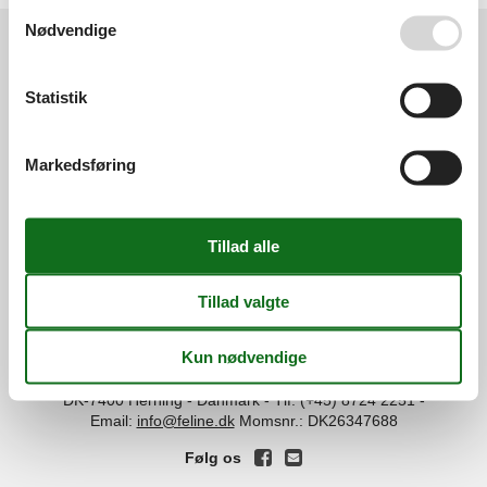
Se også vores
Persondatapolitik
Nødvendige
Services
Statistik
Gavekort
Tilbudsmail
Information
Persondatapolitik
Cookies
FAQ
Markedsføring
Om os
Kontakt
Om os
Din tryghed
©
Feline Holidays
-
Feline Holidays A/S
-
Nygade 8B, 2.th -
DK-7400
Herning
-
Danmark -
Tlf:
(+45) 8724 2251
-
Email:
info@feline.dk
Momsnr.: DK26347688
Følg os