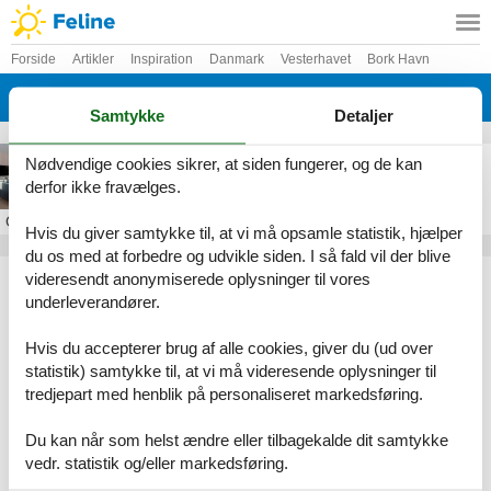
Forside
Artikler
Inspiration
Danmark
Vesterhavet
Bork Havn
Houstrup
Samtykke
Detaljer
poolhus houstrup
Nødvendige cookies sikrer, at siden fungerer, og de kan
derfor ikke fravælges.
Om
Houstrup
Hvis du giver samtykke til, at vi må opsamle statistik, hjælper
du os med at forbedre og udvikle siden. I så fald vil der blive
Artikeltyper
videresendt anonymiserede oplysninger til vores
underleverandører.
Alle
Inspiration
Hvis du accepterer brug af alle cookies, giver du (ud over
Geografier
statistik) samtykke til, at vi må videresende oplysninger til
tredjepart med henblik på personaliseret markedsføring.
Alle
Danmark
Vesterhavet
Du kan når som helst ændre eller tilbagekalde dit samtykke
Bork Havn
vedr. statistik og/eller markedsføring.
Houstrup