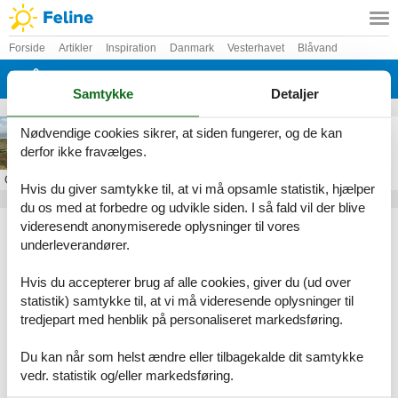
Forside
Artikler
Inspiration
Danmark
Vesterhavet
Blåvand
Blåvandshuk
Samtykke
Detaljer
luksus sommerhus blåvandshuk
Nødvendige cookies sikrer, at siden fungerer, og de kan
derfor ikke fravælges.
Om
Blåvandshuk
Hvis du giver samtykke til, at vi må opsamle statistik, hjælper
du os med at forbedre og udvikle siden. I så fald vil der blive
Artikeltyper
videresendt anonymiserede oplysninger til vores
underleverandører.
Alle
Inspiration
Hvis du accepterer brug af alle cookies, giver du (ud over
Geografier
statistik) samtykke til, at vi må videresende oplysninger til
tredjepart med henblik på personaliseret markedsføring.
Alle
Danmark
Vesterhavet
Du kan når som helst ændre eller tilbagekalde dit samtykke
Blåvand
vedr. statistik og/eller markedsføring.
Blåvandshuk