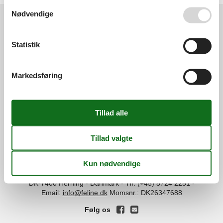
Se også vores
Persondatapolitik
Nødvendige
Services
Statistik
Gavekort
Tilbudsmail
Information
Persondatapolitik
Cookies
FAQ
Markedsføring
Om os
Kontakt
Om os
Din tryghed
©
Feline Holidays
-
Feline Holidays A/S
-
Nygade 8B, 2.th -
DK-7400
Herning
-
Danmark -
Tlf:
(+45) 8724 2251
-
Email:
info@feline.dk
Momsnr.: DK26347688
Følg os