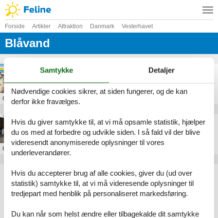
Forside
Artikler
Attraktion
Danmark
Vesterhavet
Blåvand
Samtykke
Detaljer
KUNSTHAVEN I VARDE GARTEN
Nødvendige cookies sikrer, at siden fungerer, og de kan
Om
Blåvand
derfor ikke fravælges.
Hvis du giver samtykke til, at vi må opsamle statistik, hjælper
Værktøjsmuseet Høvlehuset
du os med at forbedre og udvikle siden. I så fald vil der blive
videresendt anonymiserede oplysninger til vores
Om
Blåvand
underleverandører.
Hvis du accepterer brug af alle cookies, giver du (ud over
Artikeltyper
statistik) samtykke til, at vi må videresende oplysninger til
Alle
tredjepart med henblik på personaliseret markedsføring.
Attraktion
Geografier
Du kan når som helst ændre eller tilbagekalde dit samtykke