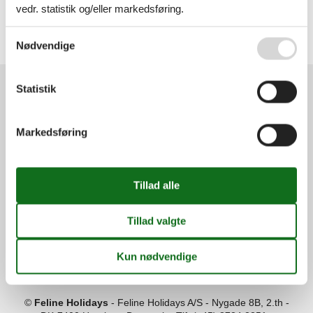
vedr. statistik og/eller markedsføring.
Alle
Danmark
Vesterhavet
Se også vores
Persondatapolitik
Nødvendige
Blåvand
Statistik
Services
Gavekort
Tilbudsmail
Markedsføring
Information
Persondatapolitik
Cookies
FAQ
Om os
Kontakt
Om os
Din tryghed
©
Feline Holidays
-
Feline Holidays A/S
-
Nygade 8B, 2.th -