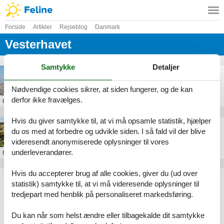
Forside
Artikler
Rejseblog
Danmark
Vesterhavet
Samtykke
Detaljer
Efterårsferie ved Vesterhavet
Nødvendige cookies sikrer, at siden fungerer, og de kan
derfor ikke fravælges.
Om
Vesterhavet
Hvis du giver samtykke til, at vi må opsamle statistik, hjælper
10 fascinerende museer langs den jyske vestkyst
du os med at forbedre og udvikle siden. I så fald vil der blive
videresendt anonymiserede oplysninger til vores
underleverandører.
Om
Vesterhavet
Hvis du accepterer brug af alle cookies, giver du (ud over
Artikeltyper
statistik) samtykke til, at vi må videresende oplysninger til
Alle
tredjepart med henblik på personaliseret markedsføring.
Rejseblog
Du kan når som helst ændre eller tilbagekalde dit samtykke
Geografier