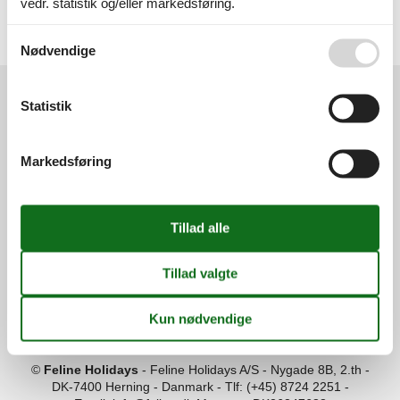
vedr. statistik og/eller markedsføring.
Alle
Danmark
Se også vores
Persondatapolitik
Vesterhavet
Nødvendige
Statistik
Services
Gavekort
Tilbudsmail
Markedsføring
Information
Persondatapolitik
Cookies
FAQ
Om os
Kontakt
Om os
Din tryghed
©
Feline Holidays
-
Feline Holidays A/S
-
Nygade 8B, 2.th -
DK-7400
Herning
-
Danmark -
Tlf:
(+45) 8724 2251
-