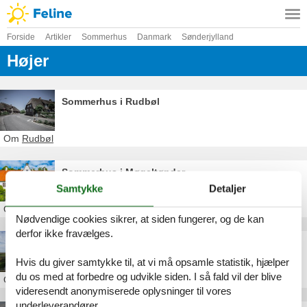
Forside
Artikler
Sommerhus
Danmark
Sønderjylland
Højer
Sommerhus i Rudbøl
Om
Rudbøl
Sommerhus i Møgeltønder
Samtykke
Detaljer
Om
Møgeltønder
Nødvendige cookies sikrer, at siden fungerer, og de kan
derfor ikke fravælges.
Sommerhus i Daler
Hvis du giver samtykke til, at vi må opsamle statistik, hjælper
du os med at forbedre og udvikle siden. I så fald vil der blive
Om
Daler
videresendt anonymiserede oplysninger til vores
underleverandører.