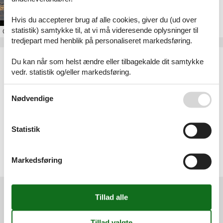
Sommerhus i Højer
Hvis du accepterer brug af alle cookies, giver du (ud over
statistik) samtykke til, at vi må videresende oplysninger til
Om
Højer
tredjepart med henblik på personaliseret markedsføring.
Artikeltyper
Du kan når som helst ændre eller tilbagekalde dit samtykke
Alle
vedr. statistik og/eller markedsføring.
Sommerhus
Se også vores
Persondatapolitik
Nødvendige
Geografier
Alle
Danmark
Statistik
Sønderjylland
Højer
Daler
Møgeltønder
Markedsføring
Rudbøl
Services
Gavekort
Tilbudsmail