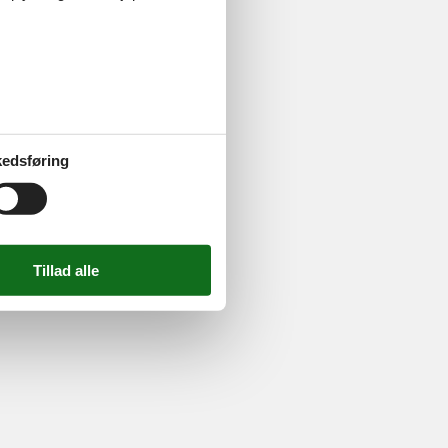
ghed
724 2251
-
Email:
info@feline.dk
edsføring