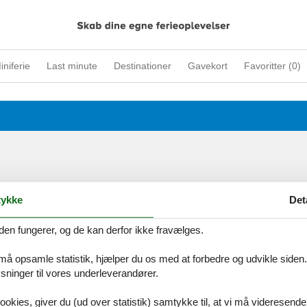
iniferie
Last minute
Destinationer
Gavekort
Favoritter (
0
)
ykke
Det
den fungerer, og de kan derfor ikke fravælges.
 må opsamle statistik, hjælper du os med at forbedre og udvikle siden. I
ninger til vores underleverandører.
ookies, giver du (ud over statistik) samtykke til, at vi må videresende