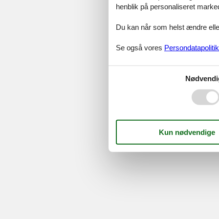
Serv
henblik på personaliseret marke
Gave
Tilbud
Du kan når som helst ændre eller
Se også vores
Persondatapolitik
©
Feline Holidays
-
Feline Hol
Nødvendi