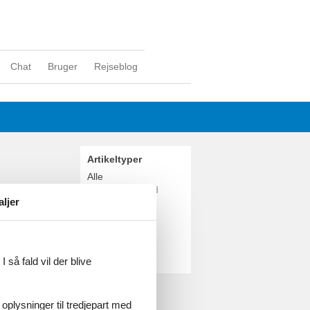
Chat
Bruger
Rejseblog
Artikeltyper
Alle
Weekendophold
aljer
Geografier
Alle
Danmark
Sønderjylland
 så fald vil der blive
 oplysninger til tredjepart med