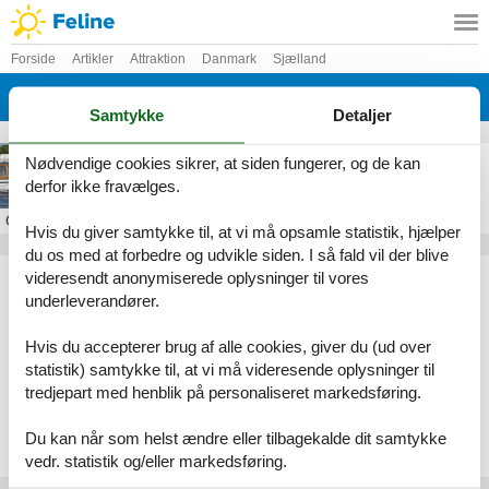
Forside
Artikler
Attraktion
Danmark
Sjælland
Køge Bugt
Samtykke
Detaljer
MS Friheden
Nødvendige cookies sikrer, at siden fungerer, og de kan
derfor ikke fravælges.
Om
Køge Bugt
Hvis du giver samtykke til, at vi må opsamle statistik, hjælper
du os med at forbedre og udvikle siden. I så fald vil der blive
Artikeltyper
videresendt anonymiserede oplysninger til vores
underleverandører.
Alle
Attraktion
Hvis du accepterer brug af alle cookies, giver du (ud over
Geografier
statistik) samtykke til, at vi må videresende oplysninger til
tredjepart med henblik på personaliseret markedsføring.
Alle
Danmark
Sjælland
Du kan når som helst ændre eller tilbagekalde dit samtykke
Køge Bugt
vedr. statistik og/eller markedsføring.