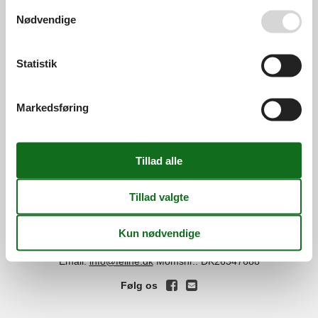
Se også vores
Persondatapolitik
Nødvendige
Services
Gavekort
Tilbudsmail
Statistik
Information
Persondatapolitik
Cookies
FAQ
Markedsføring
Om os
Kontakt
Om os
Din tryghed
©
Feline Holidays
-
Feline Holidays A/S
-
Nygade 8B, 2.th -
DK-7400
Herning
-
Danmark -
Tlf:
(+45) 8724 2251
-
Email:
info@feline.dk
Momsnr.: DK26347688
Følg os