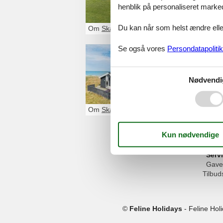
henblik på personaliseret marke
Du kan når som helst ændre eller
Om
Skallerup Klit
Se også vores
Persondatapolitik
ferie med
Se det største u
Nødvendi
Om
Skallerup Klit
Serv
Gave
Tilbud
©
Feline Holidays
-
Feline Hol