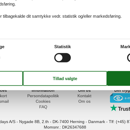
dsføring.
 tilbagekalde dit samtykke vedr. statistik og/eller markedsføring.
 hund skallerup klit
dvalg af ferieboliger hvor dyr gerne må komme med
ge
Statistik
Mark
ices
Information
Om os
Din try
kort
Persondatapolitik
Kontakt
smail
Cookies
Om os
FAQ
idays A/S
-
Nygade 8B, 2.th -
DK-7400
Herning
-
Danmark -
Tlf:
(+45) 8
Momsnr.: DK26347688