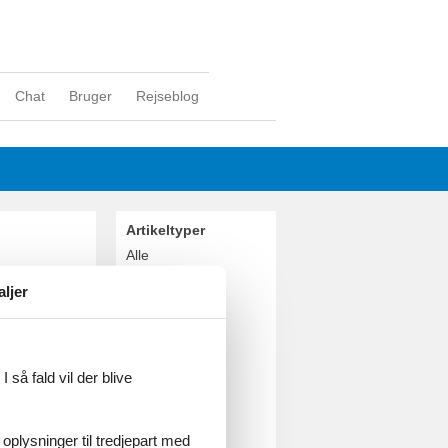
Chat
Bruger
Rejseblog
Artikeltyper
Alle
Inspiration
aljer
Geografier
Alle
Danmark
Nordjylland
 så fald vil der blive
Lønstrup
Skallerup
Skallerup Klit
 oplysninger til tredjepart med