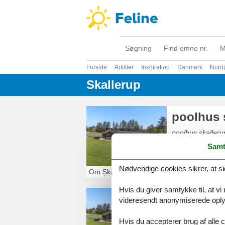
Søgning
Find emne nr.
M
Forside
Artikler
Inspiration
Danmark
Nordj
Skallerup
poolhus 
poolhus skallerup
Samt
Nødvendige cookies sikrer, at si
Om
Skallerup Klit
Hvis du giver samtykke til, at vi
luksus s
videresendt anonymiserede oplys
Se det største 
Hvis du accepterer brug af alle c