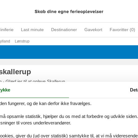
iniferie
Last minute
Destinationer
Gavekort
Favoritter (
0
)
ylland
Lønstrup
skallerup
 - Glæd jer til at opleve Skallerup
ykke
Det
den fungerer, og de kan derfor ikke fravælges.
 må opsamle statistik, hjælper du os med at forbedre og udvikle siden. I
ommerhus skallerup klit
ninger til vores underleverandører.
udvalg af luksus sommerhuse
ookies, giver du (ud over statistik) samtykke til, at vi må videresende