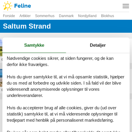
Forside
Artikler
Sommerhus
Danmark
Nordjylland
Blokhus
Saltum Strand
Sommerhus Karen Mariesvej Saltum
Samtykke
Detaljer
Nødvendige cookies sikrer, at siden fungerer, og de kan
Om
Saltum Strand
derfor ikke fravælges.
Sommerhus ved Saltum Strand
Hvis du giver samtykke til, at vi må opsamle statistik, hjælper
du os med at forbedre og udvikle siden. I så fald vil der blive
videresendt anonymiserede oplysninger til vores
Om
Saltum Strand
underleverandører.
Artikeltyper
Hvis du accepterer brug af alle cookies, giver du (ud over
Alle
statistik) samtykke til, at vi må videresende oplysninger til
Sommerhus
tredjepart med henblik på personaliseret markedsføring.
Geografier