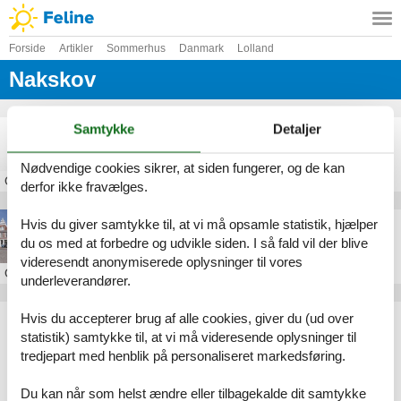
Forside
Artikler
Sommerhus
Danmark
Lolland
Nakskov
Samtykke
Detaljer
Langtidsleje sommerhus Nakskov
Nødvendige cookies sikrer, at siden fungerer, og de kan
Om
Nakskov
derfor ikke fravælges.
Hvis du giver samtykke til, at vi må opsamle statistik, hjælper
Sommerhus i Nakskov
du os med at forbedre og udvikle siden. I så fald vil der blive
videresendt anonymiserede oplysninger til vores
Om
Nakskov
underleverandører.
Hvis du accepterer brug af alle cookies, giver du (ud over
Artikeltyper
statistik) samtykke til, at vi må videresende oplysninger til
Alle
tredjepart med henblik på personaliseret markedsføring.
Sommerhus
Geografier
Du kan når som helst ændre eller tilbagekalde dit samtykke