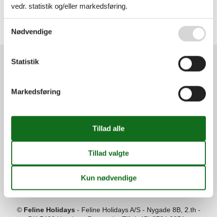
vedr. statistik og/eller markedsføring.
Alle
Danmark
Lolland
Se også vores
Persondatapolitik
Nødvendige
Nakskov
Statistik
Services
Gavekort
Tilbudsmail
Markedsføring
Information
Persondatapolitik
Cookies
FAQ
Om os
Kontakt
Om os
Din tryghed
©
Feline Holidays
-
Feline Holidays A/S
-
Nygade 8B, 2.th -