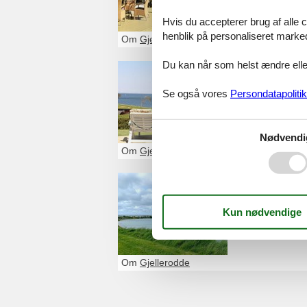
Hvis du accepterer brug af alle c
henblik på personaliseret marke
Om
Gjellerodde
Du kan når som helst ændre eller
Sommerhu
Se også vores
Persondatapolitik
Glæd dig til et d
kan let finde de
Nødvendi
Om
Gjellerodde
Sommerhu
Ferieområdet Gje
dejlige strande o
interessante for 
Om
Gjellerodde