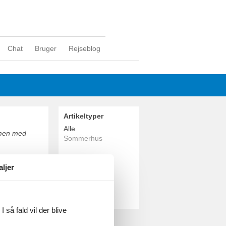
Chat
Bruger
Rejseblog
Artikeltyper
Alle
mmen med
Sommerhus
Geografier
aljer
Alle
Danmark
Limfjorden
Gjellerodde
 så fald vil der blive
d sammen med