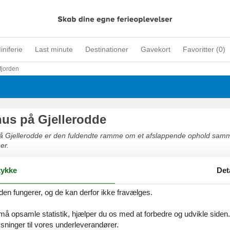
iniferie
Last minute
Destinationer
Gavekort
Favoritter (
0
)
fjorden
s på Gjellerodde
 Gjellerodde er den fuldendte ramme om et afslappende ophold sa
er.
ykke
Det
den fungerer, og de kan derfor ikke fravælges.
s udlejes Gjellerodde
 må opsamle statistik, hjælper du os med at forbedre og udvikle siden. I
lejes Gjellerodde er den fuldendte ramme om et afslappende ophol
ninger til vores underleverandører.
er.