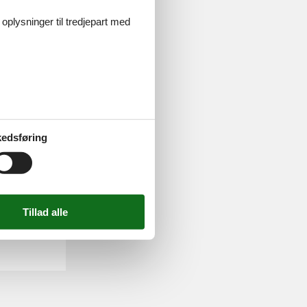
 oplysninger til tredjepart med
jellerodde. Du
edsføring
 finder I
, der er