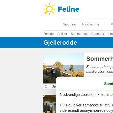
Søgning
Find emne nr.
M
Forside
Artikler
Sommerhus
Danmark
Lim
Gjellerodde
Sommerhu
Et sommerhus på
familie eller venn
Samt
Om
Gjellerodde
Nødvendige cookies sikrer, at si
Sommerhu
Hvis du giver samtykke til, at vi
Et sommerhus ud
videresendt anonymiserede oplys
familie eller venn