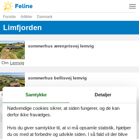
Forside
Artikler
Danmark
Limfjorden
sommerhus ærenprisvej lemvig
Om
Lemvig
sommerhus bellisvej lemvig
Samtykke
Detaljer
Om
Lemvig
Nødvendige cookies sikrer, at siden fungerer, og de kan
<<
<
...
8
9
10
11
derfor ikke fravælges.
Hvis du giver samtykke til, at vi må opsamle statistik, hjælper
Artikeltyper
du os med at forbedre og udvikle siden. I så fald vil der blive
Alle