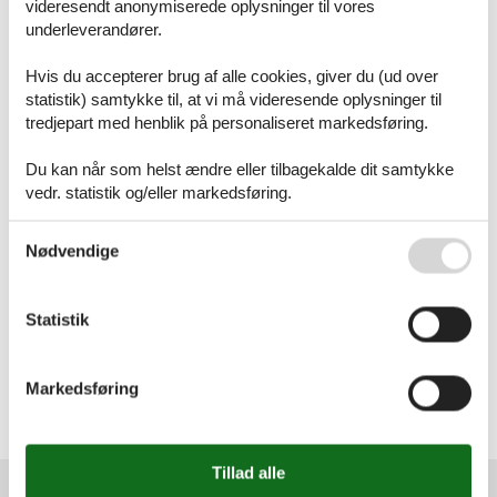
videresendt anonymiserede oplysninger til vores
Sommerhus
underleverandører.
Attraktion
Inspiration
Hvis du accepterer brug af alle cookies, giver du (ud over
Geografier
statistik) samtykke til, at vi må videresende oplysninger til
Alle
tredjepart med henblik på personaliseret markedsføring.
Danmark
Limfjorden
Du kan når som helst ændre eller tilbagekalde dit samtykke
Ertebølle
vedr. statistik og/eller markedsføring.
Fur
Gjellerodde
Se også vores
Persondatapolitik
Hvalpsund
Nødvendige
Lemvig
Lyngs
Mors
Statistik
Salling
Thyholm
Toftum Bjerge
Markedsføring
Trend
Venø Bugt
Virksund