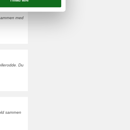
d sammen med
jellerodde. Du
hold sammen