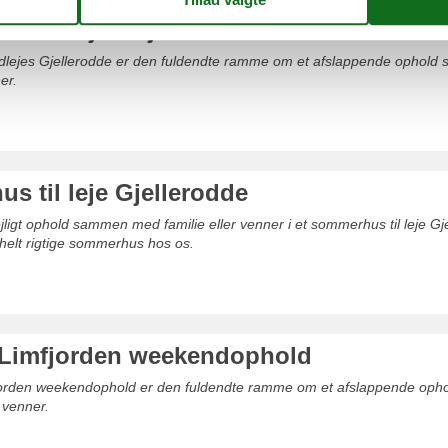
s udlejes Gjellerodde
lejes Gjellerodde er den fuldendte ramme om et afslappende ophol
er.
s til leje Gjellerodde
ejligt ophold sammen med familie eller venner i et sommerhus til leje G
t helt rigtige sommerhus hos os.
Limfjorden weekendophold
jorden weekendophold er den fuldendte ramme om et afslappende op
 venner.