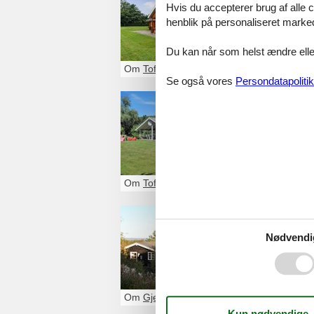
Hvis du accepterer brug af alle c
Et sommerhus ti
henblik på personaliseret marke
familie eller venn
Du kan når som helst ændre eller
Om
Toftum Bjerge
Se også vores
Persondatapolitik
Sommerhu
Glæd dig til et 
Bjerge privat. Du
Om
Toftum Bjerge
Sommerhu
Nødvendi
Et sommerhus på
familie eller venn
Om
Gjellerodde