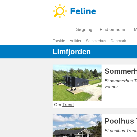
Søgning
Find emne nr.
M
Forside
Artikler
Sommerhus
Danmark
Limfjorden
Sommerhu
Et sommerhus Tr
venner.
Om
Trend
Poolhus 
Et poolhus Tren