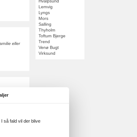
Hvalpsund
Lemvig
Lyngs
Mors
Salling
Thyholm
Toftum Bjerge
Trend
ilie eller
Venø Bugt
Virksund
 Trend Strand.
aljer
 så fald vil der blive