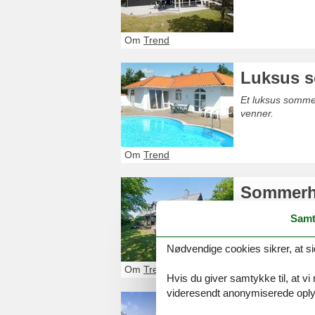
Om
Trend
Luksus 
Et luksus somme
venner.
Om
Trend
Sommerh
Glæd dig til et 
Samt
Du kan uden prob
Nødvendige cookies sikrer, at si
Om
Trend
Hvis du giver samtykke til, at vi
videresendt anonymiserede oplys
Sommerhu