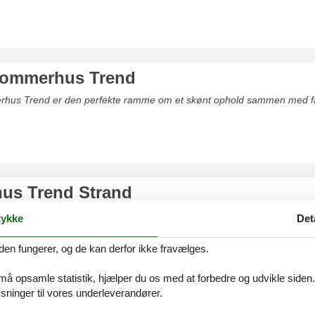
sommerhus Trend
rhus Trend er den perfekte ramme om et skønt ophold sammen med fam
us Trend Strand
uforglemmeligt ophold sammen med familie eller venner i et sommerhus
ykke
Det
lemer finde det helt rigtige sommerhus her på siden.
den fungerer, og de kan derfor ikke fravælges.
 må opsamle statistik, hjælper du os med at forbedre og udvikle siden. I
ninger til vores underleverandører.
s til leje Toftum Bjerge