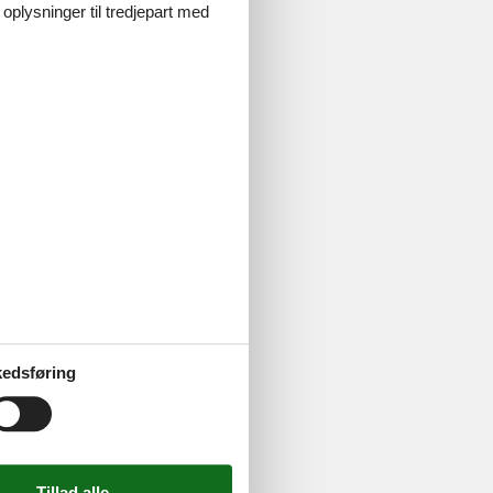
 oplysninger til tredjepart med
mmen med
ejning Toftum
edsføring
mmen med