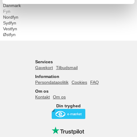
Danmark
Fyn
Nordfyn
Sydfyn
Vestfyn
Østfyn
Services
Gavekort
Tilbudsmail
Information
Persondatapolitik
Cookies
FAQ
Om os
Kontakt
Om os
Din tryghed