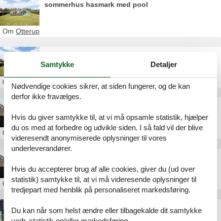
sommerhus hasmark med pool
Om
Otterup
luksus sommerhus hasmark
Samtykke
Detaljer
Om
Otterup
Nødvendige cookies sikrer, at siden fungerer, og de kan
derfor ikke fravælges.
feriehus assens strand
Hvis du giver samtykke til, at vi må opsamle statistik, hjælper
du os med at forbedre og udvikle siden. I så fald vil der blive
Om
Assens
videresendt anonymiserede oplysninger til vores
underleverandører.
sommerhus assens strand
Hvis du accepterer brug af alle cookies, giver du (ud over
statistik) samtykke til, at vi må videresende oplysninger til
Om
Assens
tredjepart med henblik på personaliseret markedsføring.
sommerhus næsvej assens
Du kan når som helst ændre eller tilbagekalde dit samtykke
vedr. statistik og/eller markedsføring.