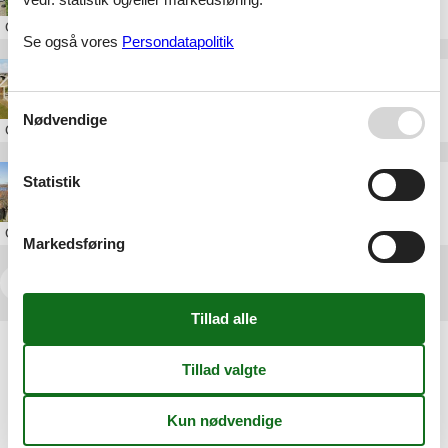
Om
Assens
Se også vores
Persondatapolitik
billig sommerhus ved assens
Nødvendige
Om
Assens
last minute sommerhus i kerteminde
Statistik
Om
Kerteminde
Markedsføring
<<
<
1
2
3
4
5
6
...
>
>>
Artikeltyper
Alle
Inspiration
Geografier
Alle