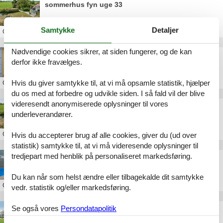
sommerhus fyn uge 33
Samtykke
Detaljer
Om
Fyn
Nødvendige cookies sikrer, at siden fungerer, og de kan
billig feriebolig fyn
derfor ikke fravælges.
Hvis du giver samtykke til, at vi må opsamle statistik, hjælper
Om
Fyn
du os med at forbedre og udvikle siden. I så fald vil der blive
videresendt anonymiserede oplysninger til vores
sommerhus fyn uge 32
underleverandører.
Om
Fyn
Hvis du accepterer brug af alle cookies, giver du (ud over
statistik) samtykke til, at vi må videresende oplysninger til
tredjepart med henblik på personaliseret markedsføring.
luksus poolhuse fyn
Du kan når som helst ændre eller tilbagekalde dit samtykke
Om
Fyn
vedr. statistik og/eller markedsføring.
Se også vores
Persondatapolitik
sommerhus fyn uge 28