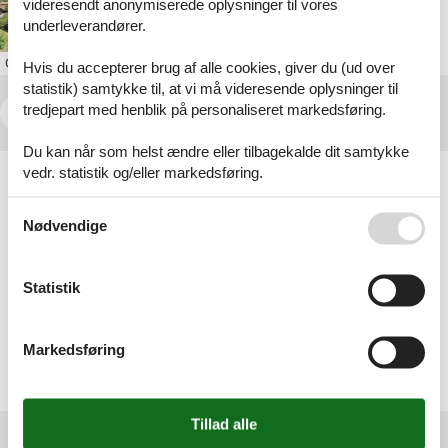
videresendt anonymiserede oplysninger til vores
handicapvenlig sommerhus marielyst
underleverandører.
Om
Marielyst
Hvis du accepterer brug af alle cookies, giver du (ud over
statistik) samtykke til, at vi må videresende oplysninger til
tredjepart med henblik på personaliseret markedsføring.
<<
<
...
3
4
5
6
Du kan når som helst ændre eller tilbagekalde dit samtykke
Artikeltyper
vedr. statistik og/eller markedsføring.
Alle
Se også vores
Persondatapolitik
Inspiration
Nødvendige
Geografier
Alle
Statistik
Danmark
Falster
Gedesby
Markedsføring
Gedser
Marielyst
Sildestrup