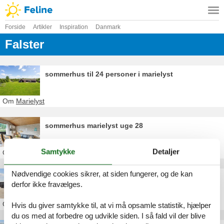
Forside
Artikler
Inspiration
Danmark
Falster
sommerhus til 24 personer i marielyst
Om
Marielyst
sommerhus marielyst uge 28
Samtykke
Detaljer
Om
Marielyst
Nødvendige cookies sikrer, at siden fungerer, og de kan
sommerhus marielyst 15 personer
derfor ikke fravælges.
Om
Marielyst
Hvis du giver samtykke til, at vi må opsamle statistik, hjælper
du os med at forbedre og udvikle siden. I så fald vil der blive