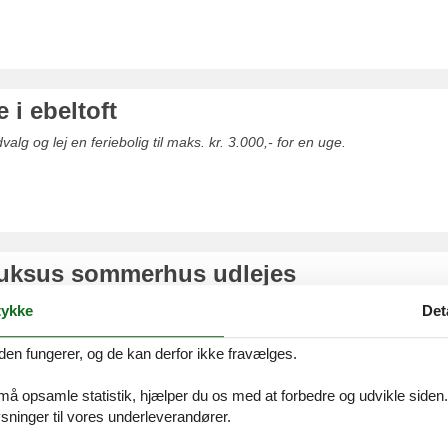
ie i ebeltoft
valg og lej en feriebolig til maks. kr. 3.000,- for en uge.
 luksus sommerhus udlejes
udvalg af luksus sommerhuse
ykke
Det
den fungerer, og de kan derfor ikke fravælges.
 må opsamle statistik, hjælper du os med at forbedre og udvikle siden. I
ninger til vores underleverandører.
 hund ebeltoft