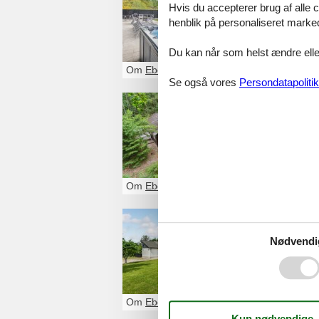
Hvis du accepterer brug af alle c
Se det største u
henblik på personaliseret marke
Du kan når som helst ændre eller
Om
Ebeltoft
Se også vores
Persondatapolitik
sommerhu
Se det største 
Om
Ebeltoft
sommerhu
Nødvendi
Se det største u
Om
Ebeltoft