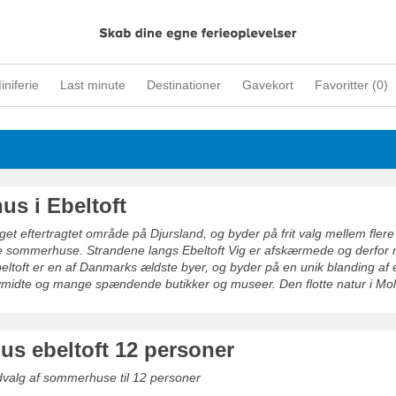
iniferie
Last minute
Destinationer
Gavekort
Favoritter (
0
)
s i Ebeltoft
eget eftertragtet område på Djursland, og byder på frit valg mellem fle
e sommerhuse. Strandene langs Ebeltoft Vig er afskærmede og derfor
eltoft er en af Danmarks ældste byer, og byder på en unik blanding af 
ymidte og mange spændende butikker og museer. Den flotte natur i Mol
for byen.
s ebeltoft 12 personer
dvalg af sommerhuse til 12 personer