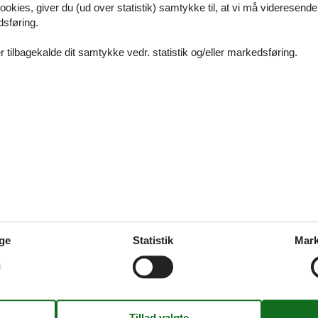
ookies, giver du (ud over statistik) samtykke til, at vi må videresende
dvalg af ferieboliger hvor dyr gerne må komme med
dsføring.
 tilbagekalde dit samtykke vedr. statistik og/eller markedsføring.
sudlejning ebeltoft uge 29
udvalg af sommerhuse i uge 29
s ebeltoft 14 personer
ge
Statistik
Mark
dvalg af sommerhuse til 14 personer