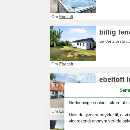
Om
Ebeltoft
billig fer
Se det største ud
Om
Ebeltoft
ebeltoft
Se det største 
Samt
Nødvendige cookies sikrer, at si
Om
Ebeltoft
Hvis du giver samtykke til, at vi
videresendt anonymiserede oplys
ferie med