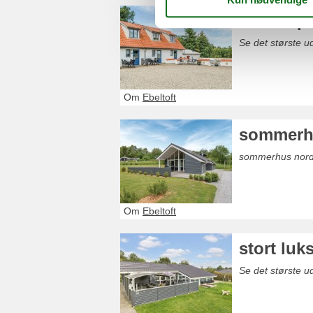
luksus p
Se det største u
Om
Ebeltoft
sommerhu
sommerhus nordba
Om
Ebeltoft
stort lu
Se det største 