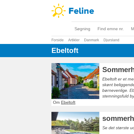
Søgning
Find emne nr.
M
Forside
Artikler
Danmark
Djursland
Ebeltoft
Sommerhu
Ebeltoft er et m
skønt beliggend
børnevenlige. Eb
stemningsfuld b
venter lige uden 
Om
Ebeltoft
sommerhu
Se det største u