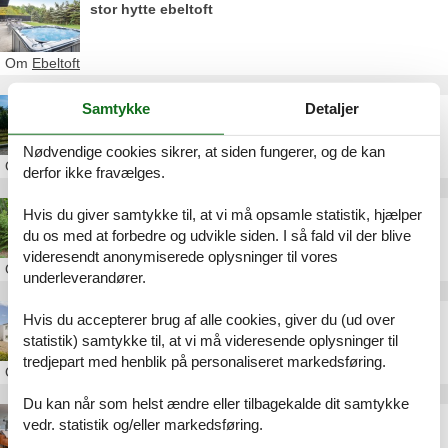
stor hytte ebeltoft
Om
Ebeltoft
Samtykke
Detaljer
sommerhus hejrevej ebeltoft
Nødvendige cookies sikrer, at siden fungerer, og de kan
Om
Ebeltoft
derfor ikke fravælges.
Hvis du giver samtykke til, at vi må opsamle statistik, hjælper
sommerhus ebeltoft uge 31
du os med at forbedre og udvikle siden. I så fald vil der blive
videresendt anonymiserede oplysninger til vores
Om
Ebeltoft
underleverandører.
feriebolig ebeltoft strand
Hvis du accepterer brug af alle cookies, giver du (ud over
statistik) samtykke til, at vi må videresende oplysninger til
tredjepart med henblik på personaliseret markedsføring.
Om
Ebeltoft
Du kan når som helst ændre eller tilbagekalde dit samtykke
sommerhus ebeltoft 15 personer
vedr. statistik og/eller markedsføring.