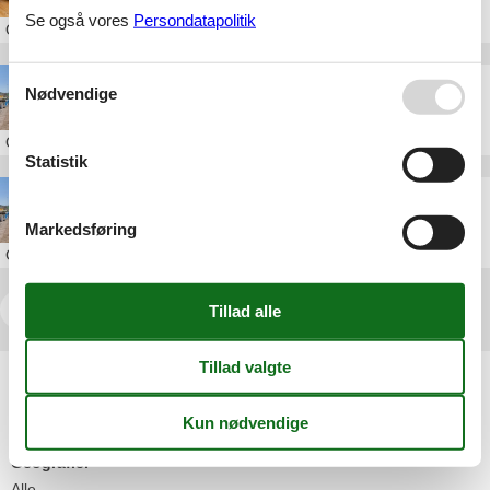
Se også vores
Persondatapolitik
Om
Ebeltoft
sommerhus ved vandet ebeltoft
Nødvendige
Om
Ebeltoft
Statistik
feriehus ebeltoft strand
Markedsføring
Om
Ebeltoft
<<
<
1
2
3
4
5
...
>
>>
Artikeltyper
Alle
Inspiration
Geografier
Alle