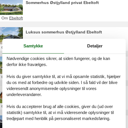
Sommerhus Østjylland privat Ebeltoft
Om
Ebeltoft
Luksus sommerhus Østjylland Ebeltoft
Samtykke
Detaljer
Om
Ebeltoft
Nødvendige cookies sikrer, at siden fungerer, og de kan
Luksus sommerhus Østjylland Ebeltoft privat
derfor ikke fravælges.
Hvis du giver samtykke til, at vi må opsamle statistik, hjælper
Om
Ebeltoft
du os med at forbedre og udvikle siden. I så fald vil der blive
videresendt anonymiserede oplysninger til vores
Poolhus Østjylland Ebeltoft
underleverandører.
Om
Ebeltoft
Hvis du accepterer brug af alle cookies, giver du (ud over
statistik) samtykke til, at vi må videresende oplysninger til
tredjepart med henblik på personaliseret markedsføring.
Sommerhus Ebeltoft Havn