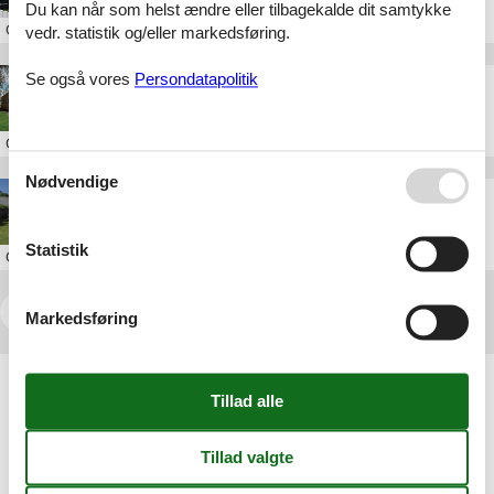
Du kan når som helst ændre eller tilbagekalde dit samtykke
Om
Ebeltoft
vedr. statistik og/eller markedsføring.
Se også vores
Persondatapolitik
Sommerhus Ebeltoft uge 52
Om
Ebeltoft
Nødvendige
Sommerhus Ebeltoft uge 50
Statistik
Om
Ebeltoft
<<
<
1
2
3
4
5
6
>
>>
Markedsføring
Artikeltyper
Alle
Sommerhus
Geografier
Alle