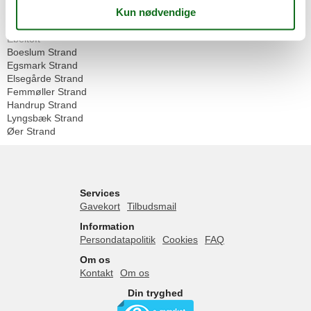
Danmark
Djursland
Ebeltoft
Boeslum Strand
Egsmark Strand
Elsegårde Strand
Femmøller Strand
Handrup Strand
Lyngsbæk Strand
Øer Strand
Services
Gavekort
Tilbudsmail
Information
Persondatapolitik
Cookies
FAQ
Om os
Kontakt
Om os
Din tryghed