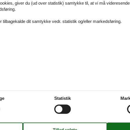
ookies, giver du (ud over statistik) samtykke til, at vi må videresende
123
dsføring.
 tilbagekalde dit samtykke vedr. statistik og/eller markedsføring.
m Slot & Park
8, Voldum
visk Dyrepark
ge
Statistik
Mark