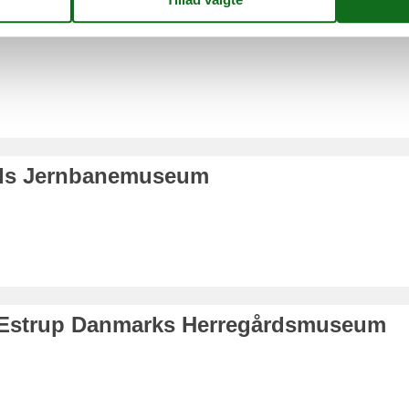
et Ebeltoft
nds Jernbanemuseum
Estrup Danmarks Herregårdsmuseum