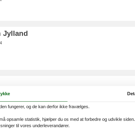
 Jylland
 4
ykke
Det
den fungerer, og de kan derfor ikke fravælges.
 må opsamle statistik, hjælper du os med at forbedre og udvikle siden. I
ninger til vores underleverandører.
Fjordcentret