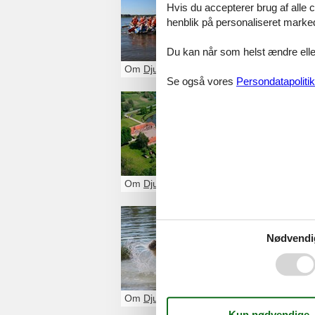
Hvis du accepterer brug af alle c
Voer Færgevej 
henblik på personaliseret marke
8950
Ørsted
+4586489685
Du kan når som helst ændre eller
Om
Djursland
Se også vores
Persondatapolitik
Claushol
Clausholmvej 30
8370
Hadsten
+4586491655
Om
Djursland
Skandina
Nødvendi
Nødagervej 67B
8560
Kolind
86391333
Om
Djursland