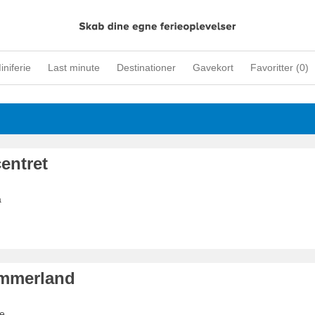
iniferie
Last minute
Destinationer
Gavekort
Favoritter (
0
)
entret
a
ommerland
te