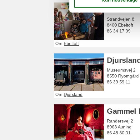
Glasmuse
Strandvejen 8
8400
Ebeltoft
86 34 17 99
Om
Ebeltoft
Djursla
Museumsvej 2
8550
Ryomgård
86 39 59 11
Om
Djursland
Gammel 
Randersvej 2
8963
Auning
86 48 30 01