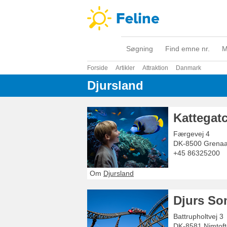
Søgning
Find emne nr.
M
Forside
Artikler
Attraktion
Danmark
Djursland
Kattegatc
Færgevej 4
DK-8500
Grena
+45 86325200
Om
Djursland
Djurs S
Battrupholtvej 3
DK-8581
Nimtof