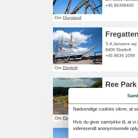
+45 86398400
Om
Djursland
Fregatten
S.A.Jensens vej
8400
Ebeltoft
+45 8634 1099
Om
Ebeltoft
Ree Park
Stubbe Søvej 15
Samt
8400
Ebeltoft
+4586336150
Nødvendige cookies sikrer, at si
Om
Ebeltoft
Hvis du giver samtykke til, at vi
videresendt anonymiserede oplys
Kyst- og 