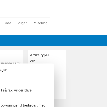
Chat
Bruger
Rejseblog
Artikeltyper
Alle
destrande samt
Sommerhus
evidde i den
aljer
Geografier
Alle
Danmark
Bornholm
 så fald vil der blive
Aakirkeby
 oplysninger til tredjepart med