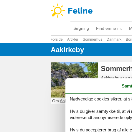
Søgning
Find emne nr.
M
Forside
Artikler
Sommerhus
Danmark
Bor
Aakirkeby
Sommerhu
Aakirkeby er en d
et stort udbud a
Samt
unikke Bornholm
Nødvendige cookies sikrer, at si
Om
Aakirkeby
Hvis du giver samtykke til, at vi
videresendt anonymiserede oplys
Hvis du accepterer brug af alle c