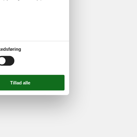
ghed
724 2251
-
Email:
info@feline.dk
edsføring