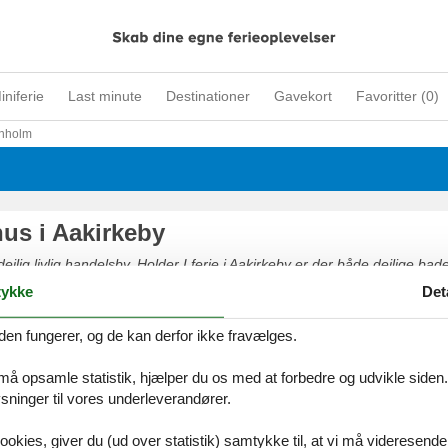
iniferie
Last minute
Destinationer
Gavekort
Favoritter (
0
)
nholm
s i Aakirkeby
ejlig livlig handelsby. Holder I ferie i Aakirkeby er der både dejlige ba
f interessante seværdigheder og spændende attraktioner indenfor rækk
ykke
Det
ske natur.
den fungerer, og de kan derfor ikke fravælges.
 må opsamle statistik, hjælper du os med at forbedre og udvikle siden. I
ninger til vores underleverandører.
ookies, giver du (ud over statistik) samtykke til, at vi må videresende