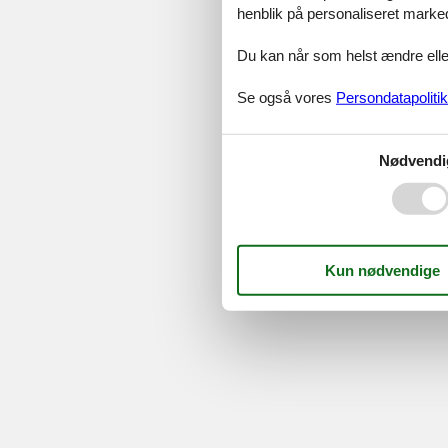
henblik på personaliseret marke
Serv
Gave
Du kan når som helst ændre eller
Tilbud
Se også vores
Persondatapolitik
©
Feline Holidays
-
Feline Hol
Nødvendi