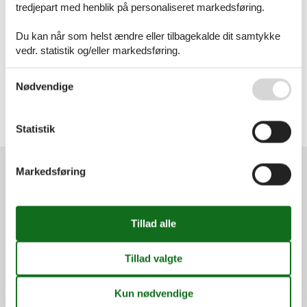
tredjepart med henblik på personaliseret markedsføring.
Artikeltyper
Alle
Du kan når som helst ændre eller tilbagekalde dit samtykke
Sommerhus
vedr. statistik og/eller markedsføring.
Geografier
Se også vores
Persondatapolitik
Alle
Nødvendige
Danmark
Bornholm
Hasle
Statistik
Muleby
Markedsføring
Services
Gavekort
Tilbudsmail
Information
Persondatapolitik
Cookies
FAQ
Om os
Kontakt
Om os
Din tryghed