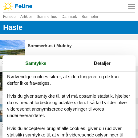
Forside
Artikler
Sommerhus
Danmark
Bornholm
Hasle
Sommerhus i Muleby
Om
Muleby
Samtykke
Detaljer
Nødvendige cookies sikrer, at siden fungerer, og de kan
Hasle Feriepark
derfor ikke fravælges.
Om
Hasle
Hvis du giver samtykke til, at vi må opsamle statistik, hjælper
du os med at forbedre og udvikle siden. I så fald vil der blive
videresendt anonymiserede oplysninger til vores
Sommerhus i Hasle
underleverandører.
Om
Hasle
Hvis du accepterer brug af alle cookies, giver du (ud over
statistik) samtykke til, at vi må videresende oplysninger til