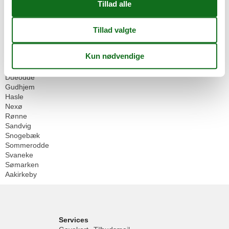
Geografier
Alle
Danmark
Bornholm
Allinge
Balka
Boderne
Dueodde
Gudhjem
Hasle
Nexø
Rønne
Sandvig
Snogebæk
Sommerodde
Svaneke
Sømarken
Aakirkeby
Services