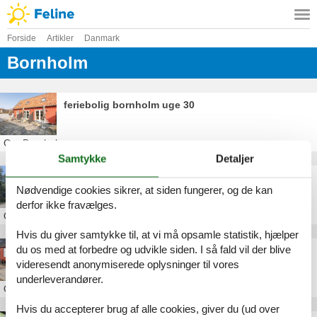
Forside
Artikler
Danmark
Bornholm
feriebolig bornholm uge 30
Om
Bornholm
Samtykke
Detaljer
sommerhus på bornholm i uge 14
Nødvendige cookies sikrer, at siden fungerer, og de kan
derfor ikke fravælges.
Om
Bornholm
Hvis du giver samtykke til, at vi må opsamle statistik, hjælper
du os med at forbedre og udvikle siden. I så fald vil der blive
sommerhus bornholm august
videresendt anonymiserede oplysninger til vores
underleverandører.
Om
Bornholm
Hvis du accepterer brug af alle cookies, giver du (ud over