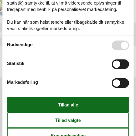
statistik) samtykke til, at vi må videresende oplysninger til
feriebolig bornholm swimmingpool
tredjepart med henblik på personaliseret markedsføring.
Om
Bornholm
Du kan når som helst ændre eller tilbagekalde dit samtykke
vedr. statistik og/eller markedsføring.
<<
<
...
13
14
15
16
Se også vores
Persondatapolitik
Nødvendige
Artikeltyper
Alle
Statistik
Sommerhus
Inspiration
Markedsføring
Services
Gavekort
Tilbudsmail
Information
Persondatapolitik
Cookies
FAQ
Om os
Kontakt
Om os