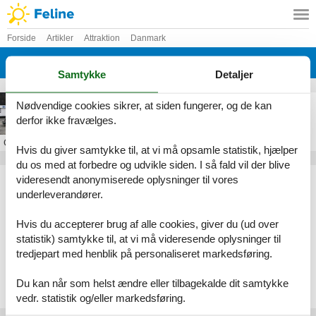
Forside
Artikler
Attraktion
Danmark
Bornholm
Samtykke
Detaljer
Bornholms Automobilmuseum
Nødvendige cookies sikrer, at siden fungerer, og de kan
derfor ikke fravælges.
Om
Aakirkeby
Hvis du giver samtykke til, at vi må opsamle statistik, hjælper
du os med at forbedre og udvikle siden. I så fald vil der blive
Artikeltyper
videresendt anonymiserede oplysninger til vores
underleverandører.
Alle
Attraktion
Hvis du accepterer brug af alle cookies, giver du (ud over
Geografier
statistik) samtykke til, at vi må videresende oplysninger til
tredjepart med henblik på personaliseret markedsføring.
Alle
Danmark
Bornholm
Du kan når som helst ændre eller tilbagekalde dit samtykke
Aakirkeby
vedr. statistik og/eller markedsføring.