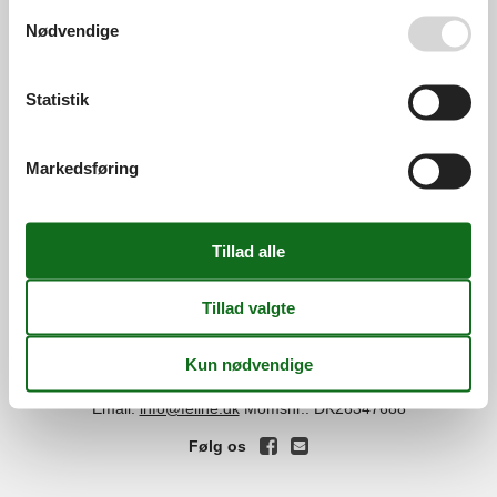
Se også vores
Persondatapolitik
Nødvendige
Services
Gavekort
Tilbudsmail
Statistik
Information
Persondatapolitik
Cookies
FAQ
Markedsføring
Om os
Kontakt
Om os
Din tryghed
©
Feline Holidays
-
Feline Holidays A/S
-
Nygade 8B, 2.th -
DK-7400
Herning
-
Danmark -
Tlf:
(+45) 8724 2251
-
Email:
info@feline.dk
Momsnr.: DK26347688
Følg os