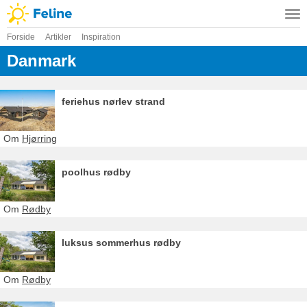
Forside
Artikler
Inspiration
Danmark
feriehus nørlev strand
Om
Hjørring
poolhus rødby
Om
Rødby
luksus sommerhus rødby
Om
Rødby