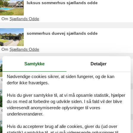
luksus sommerhus sjællands odde
Om
Sjællands Odde
sommerhus duevej sjællands odde
Om
Sjællands Odde
Samtykke
Detaljer
billig sommerhusudlejning horsens
Nødvendige cookies sikrer, at siden fungerer, og de kan
Om
Horsens
derfor ikke fravælges.
luksus sommerhus ved århus
Hvis du giver samtykke til, at vi må opsamle statistik, hjælper
du os med at forbedre og udvikle siden. I så fald vil der blive
videresendt anonymiserede oplysninger til vores
Om
Østjylland
underleverandører.
sommerhus med pool nær århus
Hvis du accepterer brug af alle cookies, giver du (ud over
statistik) samtykke til, at vi må videresende oplysninger til