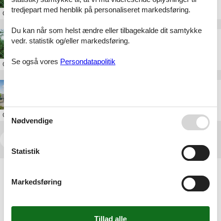
tredjepart med henblik på personaliseret markedsføring.
Om
Østjylland
Du kan når som helst ændre eller tilbagekalde dit samtykke
poolhuse ved århus
vedr. statistik og/eller markedsføring.
Se også vores
Persondatapolitik
Om
Østjylland
ferie i århus med hund
Om
Østjylland
Nødvendige
<<
<
1
2
3
4
5
...
>
>>
Statistik
Artikeltyper
Alle
Markedsføring
Inspiration
Geografier
Alle