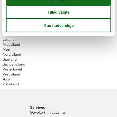
Danmark
Bornholm
Djursland
Falster
Fyn
Langeland
Limfjorden
Lolland
Midtjylland
Møn
Nordjylland
Sjælland
Sønderjylland
Vesterhavet
Vestjylland
Ærø
Østjylland
Services
Gavekort
Tilbudsmail