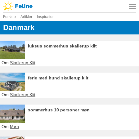
Forside
Artikler
Inspiration
Danmark
luksus sommerhus skallerup klit
Om
Skallerup Klit
ferie med hund skallerup klit
Om
Skallerup Klit
sommerhus 10 personer møn
Om
Møn