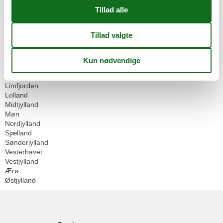
Geografier
Alle
Danmark
Bornholm
Djursland
Falster
Fyn
Langeland
Limfjorden
Lolland
Midtjylland
Møn
Nordjylland
Sjælland
Sønderjylland
Vesterhavet
Vestjylland
Ærø
Østjylland