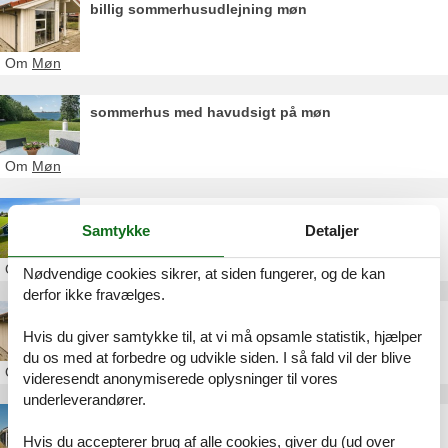
billig sommerhusudlejning møn
Om
Møn
sommerhus med havudsigt på møn
Om
Møn
ferie på møn med hund
Samtykke
Detaljer
Om
Møn
Nødvendige cookies sikrer, at siden fungerer, og de kan
derfor ikke fravælges.
billig ferie på møn
Hvis du giver samtykke til, at vi må opsamle statistik, hjælper
du os med at forbedre og udvikle siden. I så fald vil der blive
Om
Møn
videresendt anonymiserede oplysninger til vores
underleverandører.
luksus sommerhus saksild strand
Hvis du accepterer brug af alle cookies, giver du (ud over