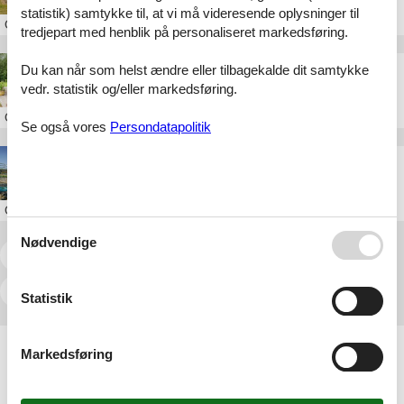
statistik) samtykke til, at vi må videresende oplysninger til
Om
Odder
tredjepart med henblik på personaliseret markedsføring.
saksild strand sommerhus uge 30
Du kan når som helst ændre eller tilbagekalde dit samtykke
vedr. statistik og/eller markedsføring.
Om
Odder
Se også vores
Persondatapolitik
sommerhus fur 20 personer
Om
Fur
Nødvendige
<<
<
...
3
4
5
6
7
8
9
...
>
>>
Statistik
Artikeltyper
Markedsføring
Alle
Inspiration