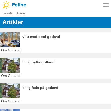
Forside
Artikler
Artikler
villa med pool gotland
Om
Gotland
billig hytte gotland
Om
Gotland
billig ferie på gotland
Om
Gotland