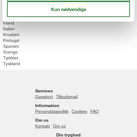
Danmark
Frankrig
Grækenland
Irland
Italien
Kroatien
Portugal
Spanien
Sverige
Tjekkiet
Tyskland
Services
Gavekort
Tilbudsmail
Information
Persondatapolitik
Cookies
FAQ
Om os
Kontakt
Om os
Din tryghed