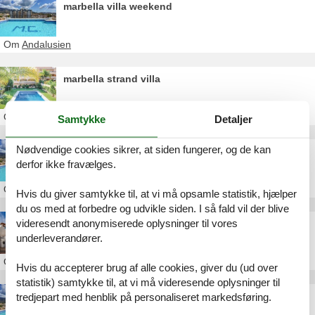
marbella villa weekend
Om
Andalusien
marbella strand villa
Om
Andalusien
Samtykke
Detaljer
Nødvendige cookies sikrer, at siden fungerer, og de kan
marbella villa pool
derfor ikke fravælges.
Om
Andalusien
Hvis du giver samtykke til, at vi må opsamle statistik, hjælper
du os med at forbedre og udvikle siden. I så fald vil der blive
videresendt anonymiserede oplysninger til vores
villa marbella jacuzzi
underleverandører.
Om
Andalusien
Hvis du accepterer brug af alle cookies, giver du (ud over
statistik) samtykke til, at vi må videresende oplysninger til
villa marbella de luxe
tredjepart med henblik på personaliseret markedsføring.