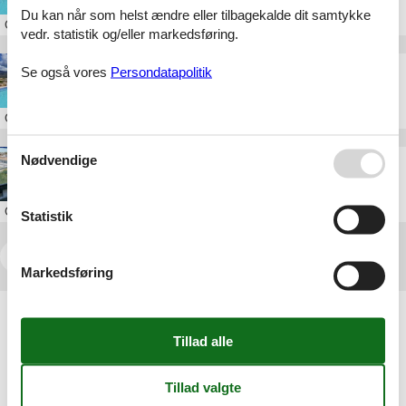
Du kan når som helst ændre eller tilbagekalde dit samtykke
Om
Andalusien
vedr. statistik og/eller markedsføring.
luksus sommerhus marbella
Se også vores
Persondatapolitik
Om
Andalusien
Nødvendige
last minute villa marbella
Om
Andalusien
Statistik
<<
<
1
2
3
4
5
...
>
>>
Markedsføring
Artikeltyper
Alle
Inspiration
Geografier
Alle